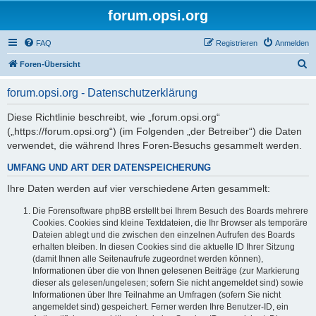
forum.opsi.org
FAQ
Registrieren
Anmelden
S
Foren-Übersicht
u
forum.opsi.org - Datenschutzerklärung
c
h
Diese Richtlinie beschreibt, wie „forum.opsi.org“
(„https://forum.opsi.org“) (im Folgenden „der Betreiber“) die Daten
e
verwendet, die während Ihres Foren-Besuchs gesammelt werden.
UMFANG UND ART DER DATENSPEICHERUNG
Ihre Daten werden auf vier verschiedene Arten gesammelt:
Die Forensoftware phpBB erstellt bei Ihrem Besuch des Boards mehrere
Cookies. Cookies sind kleine Textdateien, die Ihr Browser als temporäre
Dateien ablegt und die zwischen den einzelnen Aufrufen des Boards
erhalten bleiben. In diesen Cookies sind die aktuelle ID Ihrer Sitzung
(damit Ihnen alle Seitenaufrufe zugeordnet werden können),
Informationen über die von Ihnen gelesenen Beiträge (zur Markierung
dieser als gelesen/ungelesen; sofern Sie nicht angemeldet sind) sowie
Informationen über Ihre Teilnahme an Umfragen (sofern Sie nicht
angemeldet sind) gespeichert. Ferner werden Ihre Benutzer-ID, ein