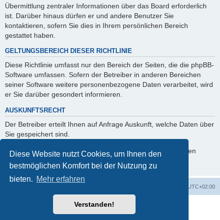
Übermittlung zentraler Informationen über das Board erforderlich
ist. Darüber hinaus dürfen er und andere Benutzer Sie
kontaktieren, sofern Sie dies in Ihrem persönlichen Bereich
gestattet haben.
GELTUNGSBEREICH DIESER RICHTLINIE
Diese Richtlinie umfasst nur den Bereich der Seiten, die die phpBB-
Software umfassen. Sofern der Betreiber in anderen Bereichen
seiner Software weitere personenbezogene Daten verarbeitet, wird
er Sie darüber gesondert informieren.
AUSKUNFTSRECHT
Der Betreiber erteilt Ihnen auf Anfrage Auskunft, welche Daten über
Sie gespeichert sind.
Sie können jederzeit die Löschung bzw. Sperrung Ihrer Daten
Diese Website nutzt Cookies, um Ihnen den
verlangen. Kontaktieren Sie hierzu bitte den Betreiber.
bestmöglichen Komfort bei der Nutzung zu
bieten.
Mehr erfahren
Foren-Übersicht
Alle Cookies löschen
Alle Zeiten sind
UTC+02:00
Verstanden!
Powered by
phpBB
® Forum Software © phpBB Limited
Deutsche Übersetzung durch
phpBB.de