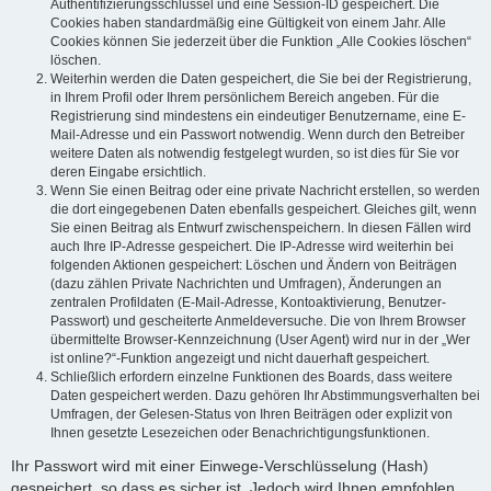
Authentifizierungsschlüssel und eine Session-ID gespeichert. Die
Cookies haben standardmäßig eine Gültigkeit von einem Jahr. Alle
Cookies können Sie jederzeit über die Funktion „Alle Cookies löschen“
löschen.
Weiterhin werden die Daten gespeichert, die Sie bei der Registrierung,
in Ihrem Profil oder Ihrem persönlichem Bereich angeben. Für die
Registrierung sind mindestens ein eindeutiger Benutzername, eine E-
Mail-Adresse und ein Passwort notwendig. Wenn durch den Betreiber
weitere Daten als notwendig festgelegt wurden, so ist dies für Sie vor
deren Eingabe ersichtlich.
Wenn Sie einen Beitrag oder eine private Nachricht erstellen, so werden
die dort eingegebenen Daten ebenfalls gespeichert. Gleiches gilt, wenn
Sie einen Beitrag als Entwurf zwischenspeichern. In diesen Fällen wird
auch Ihre IP-Adresse gespeichert. Die IP-Adresse wird weiterhin bei
folgenden Aktionen gespeichert: Löschen und Ändern von Beiträgen
(dazu zählen Private Nachrichten und Umfragen), Änderungen an
zentralen Profildaten (E-Mail-Adresse, Kontoaktivierung, Benutzer-
Passwort) und gescheiterte Anmeldeversuche. Die von Ihrem Browser
übermittelte Browser-Kennzeichnung (User Agent) wird nur in der „Wer
ist online?“-Funktion angezeigt und nicht dauerhaft gespeichert.
Schließlich erfordern einzelne Funktionen des Boards, dass weitere
Daten gespeichert werden. Dazu gehören Ihr Abstimmungsverhalten bei
Umfragen, der Gelesen-Status von Ihren Beiträgen oder explizit von
Ihnen gesetzte Lesezeichen oder Benachrichtigungsfunktionen.
Ihr Passwort wird mit einer Einwege-Verschlüsselung (Hash)
gespeichert, so dass es sicher ist. Jedoch wird Ihnen empfohlen,