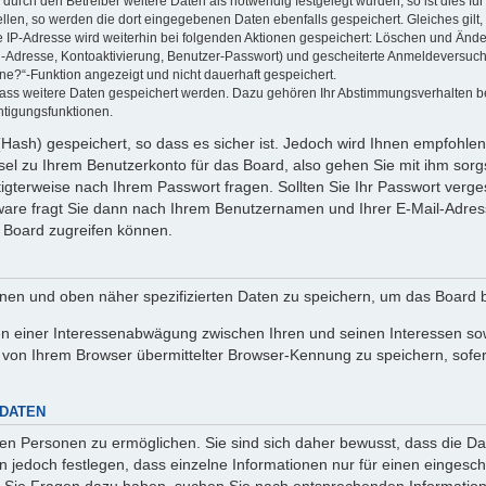
rch den Betreiber weitere Daten als notwendig festgelegt wurden, so ist dies für 
ellen, so werden die dort eingegebenen Daten ebenfalls gespeichert. Gleiches gilt
ie IP-Adresse wird weiterhin bei folgenden Aktionen gespeichert: Löschen und Änd
l-Adresse, Kontoaktivierung, Benutzer-Passwort) und gescheiterte Anmeldeversuch
ine?“-Funktion angezeigt und nicht dauerhaft gespeichert.
 dass weitere Daten gespeichert werden. Dazu gehören Ihr Abstimmungsverhalten b
htigungsfunktionen.
Hash) gespeichert, so dass es sicher ist. Jedoch wird Ihnen empfohlen,
el zu Ihrem Benutzerkonto für das Board, also gehen Sie mit ihm sorg
htigterweise nach Ihrem Passwort fragen. Sollten Sie Ihr Passwort verg
are fragt Sie dann nach Ihrem Benutzernamen und Ihrer E-Mail-Adres
 Board zugreifen können.
enen und oben näher spezifizierten Daten zu speichern, um das Board 
en einer Interessenabwägung zwischen Ihren und seinen Interessen sowi
von Ihrem Browser übermittelter Browser-Kennung zu speichern, sofer
 DATEN
n Personen zu ermöglichen. Sie sind sich daher bewusst, dass die Date
n jedoch festlegen, dass einzelne Informationen nur für einen eingeschr