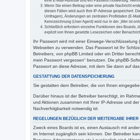
eine E-Mail-Adresse und ein Passwort notwendig. Wenn du
Wenn Sie einen Beitrag oder eine private Nachricht erst
diesen Fällen wird auch Ihre IP-Adresse gespeichert. D
Umfragen), Änderungen an zentralen Profildaten (E-Mai
Kennzeichnung (User Agent) wird nur in der „Wer ist onl
Schließlich erfordern einzelne Funktionen des Boards,
explizit von Ihnen gesetzte Lesezeichen oder Benachric
Ihr Passwort wird mit einer Einwege-Verschlüsselung (
Webseiten zu verwenden. Das Passwort ist Ihr Schlüss
Betreibers, von phpBB Limited oder ein Dritter berec
mein Passwort vergessen“ benutzen. Die phpBB-Softw
Passwort an diese Adresse, mit dem Sie dann auf das
GESTATTUNG DER DATENSPEICHERUNG
Sie gestatten dem Betreiber, die von Ihnen eingegeb
Darüber hinaus ist der Betreiber berechtigt, im Rahm
und Aktionen zusammen mit Ihrer IP-Adresse und der 
Nachverfolgbarkeit notwendig ist.
REGELUNGEN BEZÜGLICH DER WEITERGABE IHRER
Zweck eines Boards ist es, einen Austausch mit andere
im Internet zugänglich sein können. Der Betreiber kan