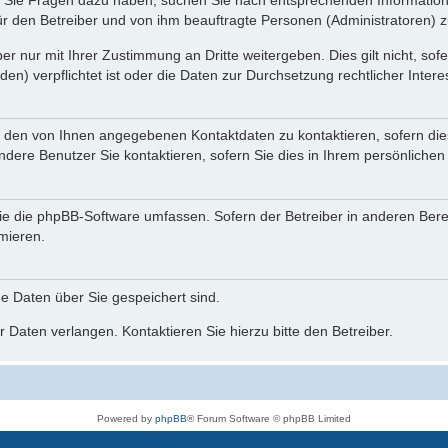
nn Sie Fragen dazu haben, suchen Sie nach entsprechenden Information
für den Betreiber und von ihm beauftragte Personen (Administratoren) z
r nur mit Ihrer Zustimmung an Dritte weitergeben. Dies gilt nicht, so
n) verpflichtet ist oder die Daten zur Durchsetzung rechtlicher Interes
r den von Ihnen angegebenen Kontaktdaten zu kontaktieren, sofern die
andere Benutzer Sie kontaktieren, sofern Sie dies in Ihrem persönlichen
, die die phpBB-Software umfassen. Sofern der Betreiber in anderen Be
rmieren.
he Daten über Sie gespeichert sind.
 Daten verlangen. Kontaktieren Sie hierzu bitte den Betreiber.
Powered by
phpBB
® Forum Software © phpBB Limited
Deutsche Übersetzung durch
phpBB.de