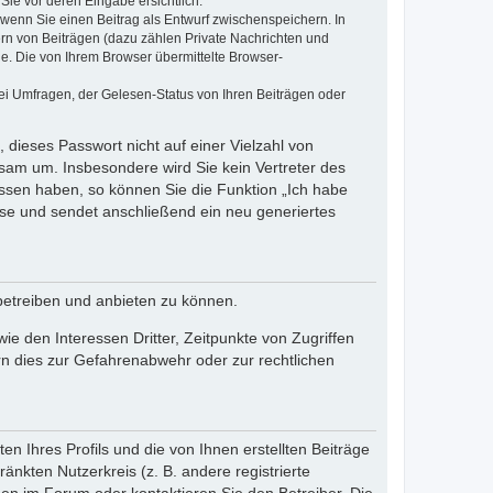
Sie vor deren Eingabe ersichtlich.
, wenn Sie einen Beitrag als Entwurf zwischenspeichern. In
ern von Beiträgen (dazu zählen Private Nachrichten und
e. Die von Ihrem Browser übermittelte Browser-
ei Umfragen, der Gelesen-Status von Ihren Beiträgen oder
 dieses Passwort nicht auf einer Vielzahl von
sam um. Insbesondere wird Sie kein Vertreter des
essen haben, so können Sie die Funktion „Ich habe
se und sendet anschließend ein neu generiertes
betreiben und anbieten zu können.
e den Interessen Dritter, Zeitpunkte von Zugriffen
n dies zur Gefahrenabwehr oder zur rechtlichen
n Ihres Profils und die von Ihnen erstellten Beiträge
änkten Nutzerkreis (z. B. andere registrierte