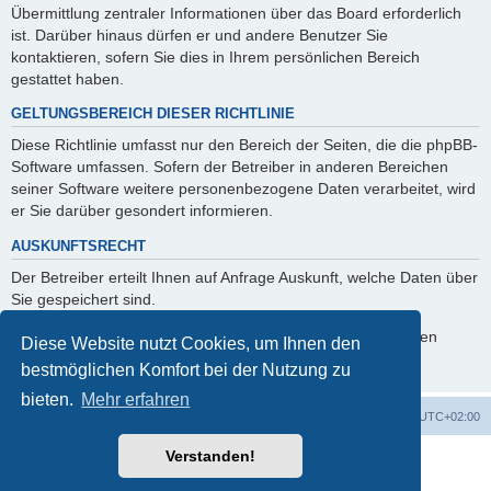
Übermittlung zentraler Informationen über das Board erforderlich
ist. Darüber hinaus dürfen er und andere Benutzer Sie
kontaktieren, sofern Sie dies in Ihrem persönlichen Bereich
gestattet haben.
GELTUNGSBEREICH DIESER RICHTLINIE
Diese Richtlinie umfasst nur den Bereich der Seiten, die die phpBB-
Software umfassen. Sofern der Betreiber in anderen Bereichen
seiner Software weitere personenbezogene Daten verarbeitet, wird
er Sie darüber gesondert informieren.
AUSKUNFTSRECHT
Der Betreiber erteilt Ihnen auf Anfrage Auskunft, welche Daten über
Sie gespeichert sind.
Sie können jederzeit die Löschung bzw. Sperrung Ihrer Daten
Diese Website nutzt Cookies, um Ihnen den
verlangen. Kontaktieren Sie hierzu bitte den Betreiber.
bestmöglichen Komfort bei der Nutzung zu
bieten.
Mehr erfahren
Foren-Übersicht
Alle Cookies löschen
Alle Zeiten sind
UTC+02:00
Verstanden!
Powered by
phpBB
® Forum Software © phpBB Limited
Deutsche Übersetzung durch
phpBB.de