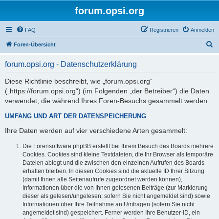
forum.opsi.org
FAQ
Registrieren
Anmelden
S
Foren-Übersicht
u
forum.opsi.org - Datenschutzerklärung
c
h
Diese Richtlinie beschreibt, wie „forum.opsi.org“
(„https://forum.opsi.org“) (im Folgenden „der Betreiber“) die Daten
e
verwendet, die während Ihres Foren-Besuchs gesammelt werden.
UMFANG UND ART DER DATENSPEICHERUNG
Ihre Daten werden auf vier verschiedene Arten gesammelt:
Die Forensoftware phpBB erstellt bei Ihrem Besuch des Boards mehrere
Cookies. Cookies sind kleine Textdateien, die Ihr Browser als temporäre
Dateien ablegt und die zwischen den einzelnen Aufrufen des Boards
erhalten bleiben. In diesen Cookies sind die aktuelle ID Ihrer Sitzung
(damit Ihnen alle Seitenaufrufe zugeordnet werden können),
Informationen über die von Ihnen gelesenen Beiträge (zur Markierung
dieser als gelesen/ungelesen; sofern Sie nicht angemeldet sind) sowie
Informationen über Ihre Teilnahme an Umfragen (sofern Sie nicht
angemeldet sind) gespeichert. Ferner werden Ihre Benutzer-ID, ein