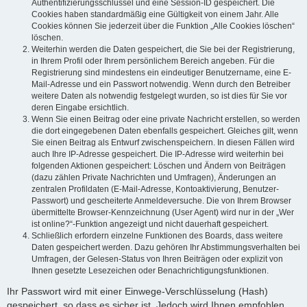
Authentifizierungsschlüssel und eine Session-ID gespeichert. Die
Cookies haben standardmäßig eine Gültigkeit von einem Jahr. Alle
Cookies können Sie jederzeit über die Funktion „Alle Cookies löschen“
löschen.
Weiterhin werden die Daten gespeichert, die Sie bei der Registrierung,
in Ihrem Profil oder Ihrem persönlichem Bereich angeben. Für die
Registrierung sind mindestens ein eindeutiger Benutzername, eine E-
Mail-Adresse und ein Passwort notwendig. Wenn durch den Betreiber
weitere Daten als notwendig festgelegt wurden, so ist dies für Sie vor
deren Eingabe ersichtlich.
Wenn Sie einen Beitrag oder eine private Nachricht erstellen, so werden
die dort eingegebenen Daten ebenfalls gespeichert. Gleiches gilt, wenn
Sie einen Beitrag als Entwurf zwischenspeichern. In diesen Fällen wird
auch Ihre IP-Adresse gespeichert. Die IP-Adresse wird weiterhin bei
folgenden Aktionen gespeichert: Löschen und Ändern von Beiträgen
(dazu zählen Private Nachrichten und Umfragen), Änderungen an
zentralen Profildaten (E-Mail-Adresse, Kontoaktivierung, Benutzer-
Passwort) und gescheiterte Anmeldeversuche. Die von Ihrem Browser
übermittelte Browser-Kennzeichnung (User Agent) wird nur in der „Wer
ist online?“-Funktion angezeigt und nicht dauerhaft gespeichert.
Schließlich erfordern einzelne Funktionen des Boards, dass weitere
Daten gespeichert werden. Dazu gehören Ihr Abstimmungsverhalten bei
Umfragen, der Gelesen-Status von Ihren Beiträgen oder explizit von
Ihnen gesetzte Lesezeichen oder Benachrichtigungsfunktionen.
Ihr Passwort wird mit einer Einwege-Verschlüsselung (Hash)
gespeichert, so dass es sicher ist. Jedoch wird Ihnen empfohlen,