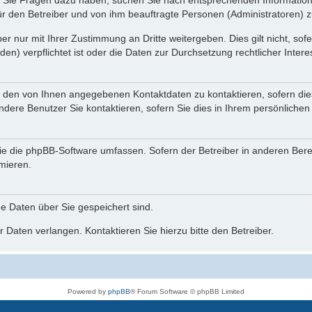
nn Sie Fragen dazu haben, suchen Sie nach entsprechenden Information
für den Betreiber und von ihm beauftragte Personen (Administratoren) z
r nur mit Ihrer Zustimmung an Dritte weitergeben. Dies gilt nicht, so
n) verpflichtet ist oder die Daten zur Durchsetzung rechtlicher Interes
r den von Ihnen angegebenen Kontaktdaten zu kontaktieren, sofern die
andere Benutzer Sie kontaktieren, sofern Sie dies in Ihrem persönlichen
, die die phpBB-Software umfassen. Sofern der Betreiber in anderen Be
rmieren.
he Daten über Sie gespeichert sind.
 Daten verlangen. Kontaktieren Sie hierzu bitte den Betreiber.
Powered by
phpBB
® Forum Software © phpBB Limited
Deutsche Übersetzung durch
phpBB.de