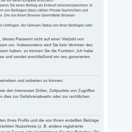
Sie vor deren Eingabe ersichtlich.
, wenn Sie einen Beitrag als Entwurf zwischenspeichern. In
ern von Beiträgen (dazu zählen Private Nachrichten und
e. Die von Ihrem Browser übermittelte Browser-
ei Umfragen, der Gelesen-Status von Ihren Beiträgen oder
 dieses Passwort nicht auf einer Vielzahl von
sam um. Insbesondere wird Sie kein Vertreter des
essen haben, so können Sie die Funktion „Ich habe
se und sendet anschließend ein neu generiertes
betreiben und anbieten zu können.
e den Interessen Dritter, Zeitpunkte von Zugriffen
n dies zur Gefahrenabwehr oder zur rechtlichen
n Ihres Profils und die von Ihnen erstellten Beiträge
änkten Nutzerkreis (z. B. andere registrierte