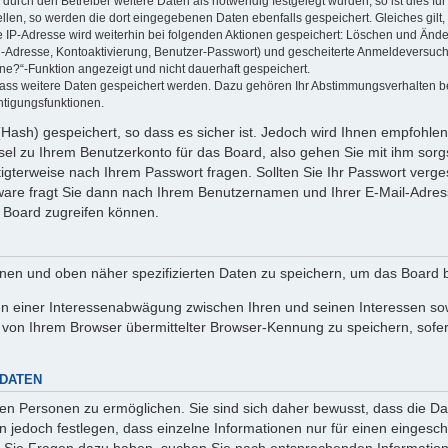
rch den Betreiber weitere Daten als notwendig festgelegt wurden, so ist dies für 
ellen, so werden die dort eingegebenen Daten ebenfalls gespeichert. Gleiches gilt
ie IP-Adresse wird weiterhin bei folgenden Aktionen gespeichert: Löschen und Änd
l-Adresse, Kontoaktivierung, Benutzer-Passwort) und gescheiterte Anmeldeversuch
ine?“-Funktion angezeigt und nicht dauerhaft gespeichert.
 dass weitere Daten gespeichert werden. Dazu gehören Ihr Abstimmungsverhalten b
htigungsfunktionen.
Hash) gespeichert, so dass es sicher ist. Jedoch wird Ihnen empfohlen,
el zu Ihrem Benutzerkonto für das Board, also gehen Sie mit ihm sorg
htigterweise nach Ihrem Passwort fragen. Sollten Sie Ihr Passwort verg
are fragt Sie dann nach Ihrem Benutzernamen und Ihrer E-Mail-Adres
 Board zugreifen können.
enen und oben näher spezifizierten Daten zu speichern, um das Board 
en einer Interessenabwägung zwischen Ihren und seinen Interessen sowi
von Ihrem Browser übermittelter Browser-Kennung zu speichern, sofer
 DATEN
n Personen zu ermöglichen. Sie sind sich daher bewusst, dass die Date
n jedoch festlegen, dass einzelne Informationen nur für einen eingeschr