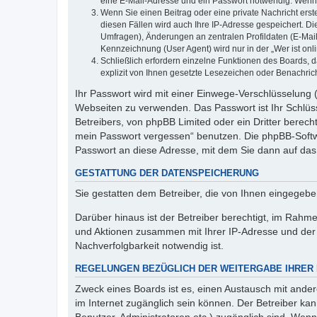
eine E-Mail-Adresse und ein Passwort notwendig. Wenn du
Wenn Sie einen Beitrag oder eine private Nachricht erst
diesen Fällen wird auch Ihre IP-Adresse gespeichert. D
Umfragen), Änderungen an zentralen Profildaten (E-Mai
Kennzeichnung (User Agent) wird nur in der „Wer ist onl
Schließlich erfordern einzelne Funktionen des Boards,
explizit von Ihnen gesetzte Lesezeichen oder Benachric
Ihr Passwort wird mit einer Einwege-Verschlüsselung (
Webseiten zu verwenden. Das Passwort ist Ihr Schlüss
Betreibers, von phpBB Limited oder ein Dritter berec
mein Passwort vergessen“ benutzen. Die phpBB-Softw
Passwort an diese Adresse, mit dem Sie dann auf das
GESTATTUNG DER DATENSPEICHERUNG
Sie gestatten dem Betreiber, die von Ihnen eingegeb
Darüber hinaus ist der Betreiber berechtigt, im Rahm
und Aktionen zusammen mit Ihrer IP-Adresse und der 
Nachverfolgbarkeit notwendig ist.
REGELUNGEN BEZÜGLICH DER WEITERGABE IHRER
Zweck eines Boards ist es, einen Austausch mit andere
im Internet zugänglich sein können. Der Betreiber kan