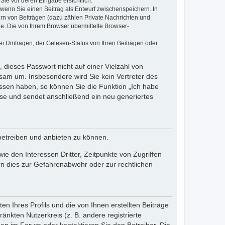
Sie vor deren Eingabe ersichtlich.
, wenn Sie einen Beitrag als Entwurf zwischenspeichern. In
ern von Beiträgen (dazu zählen Private Nachrichten und
e. Die von Ihrem Browser übermittelte Browser-
ei Umfragen, der Gelesen-Status von Ihren Beiträgen oder
 dieses Passwort nicht auf einer Vielzahl von
sam um. Insbesondere wird Sie kein Vertreter des
essen haben, so können Sie die Funktion „Ich habe
se und sendet anschließend ein neu generiertes
betreiben und anbieten zu können.
e den Interessen Dritter, Zeitpunkte von Zugriffen
n dies zur Gefahrenabwehr oder zur rechtlichen
n Ihres Profils und die von Ihnen erstellten Beiträge
änkten Nutzerkreis (z. B. andere registrierte