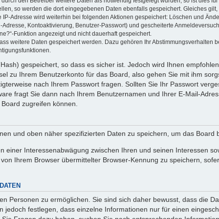
rch den Betreiber weitere Daten als notwendig festgelegt wurden, so ist dies für 
ellen, so werden die dort eingegebenen Daten ebenfalls gespeichert. Gleiches gilt
ie IP-Adresse wird weiterhin bei folgenden Aktionen gespeichert: Löschen und Änd
l-Adresse, Kontoaktivierung, Benutzer-Passwort) und gescheiterte Anmeldeversuch
ine?“-Funktion angezeigt und nicht dauerhaft gespeichert.
 dass weitere Daten gespeichert werden. Dazu gehören Ihr Abstimmungsverhalten b
htigungsfunktionen.
Hash) gespeichert, so dass es sicher ist. Jedoch wird Ihnen empfohlen,
el zu Ihrem Benutzerkonto für das Board, also gehen Sie mit ihm sorg
htigterweise nach Ihrem Passwort fragen. Sollten Sie Ihr Passwort verg
are fragt Sie dann nach Ihrem Benutzernamen und Ihrer E-Mail-Adres
 Board zugreifen können.
enen und oben näher spezifizierten Daten zu speichern, um das Board 
en einer Interessenabwägung zwischen Ihren und seinen Interessen sowi
von Ihrem Browser übermittelter Browser-Kennung zu speichern, sofer
 DATEN
n Personen zu ermöglichen. Sie sind sich daher bewusst, dass die Date
n jedoch festlegen, dass einzelne Informationen nur für einen eingeschr