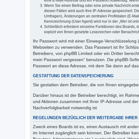
eine E-Mail-Adresse und ein Passwort notwendig. Wenn du
Wenn Sie einen Beitrag oder eine private Nachricht erst
diesen Fällen wird auch Ihre IP-Adresse gespeichert. D
Umfragen), Änderungen an zentralen Profildaten (E-Mai
Kennzeichnung (User Agent) wird nur in der „Wer ist onl
Schließlich erfordern einzelne Funktionen des Boards,
explizit von Ihnen gesetzte Lesezeichen oder Benachric
Ihr Passwort wird mit einer Einwege-Verschlüsselung (
Webseiten zu verwenden. Das Passwort ist Ihr Schlüss
Betreibers, von phpBB Limited oder ein Dritter berec
mein Passwort vergessen“ benutzen. Die phpBB-Softw
Passwort an diese Adresse, mit dem Sie dann auf das
GESTATTUNG DER DATENSPEICHERUNG
Sie gestatten dem Betreiber, die von Ihnen eingegeb
Darüber hinaus ist der Betreiber berechtigt, im Rahm
und Aktionen zusammen mit Ihrer IP-Adresse und der 
Nachverfolgbarkeit notwendig ist.
REGELUNGEN BEZÜGLICH DER WEITERGABE IHRER
Zweck eines Boards ist es, einen Austausch mit andere
im Internet zugänglich sein können. Der Betreiber kan