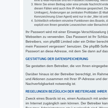
eine E-Mail-Adresse und ein Passwort notwendig. Wenn du
Wenn Sie einen Beitrag oder eine private Nachricht erst
diesen Fällen wird auch Ihre IP-Adresse gespeichert. D
Umfragen), Änderungen an zentralen Profildaten (E-Mai
Kennzeichnung (User Agent) wird nur in der „Wer ist onl
Schließlich erfordern einzelne Funktionen des Boards,
explizit von Ihnen gesetzte Lesezeichen oder Benachric
Ihr Passwort wird mit einer Einwege-Verschlüsselung (
Webseiten zu verwenden. Das Passwort ist Ihr Schlüss
Betreibers, von phpBB Limited oder ein Dritter berec
mein Passwort vergessen“ benutzen. Die phpBB-Softw
Passwort an diese Adresse, mit dem Sie dann auf das
GESTATTUNG DER DATENSPEICHERUNG
Sie gestatten dem Betreiber, die von Ihnen eingegeb
Darüber hinaus ist der Betreiber berechtigt, im Rahm
und Aktionen zusammen mit Ihrer IP-Adresse und der 
Nachverfolgbarkeit notwendig ist.
REGELUNGEN BEZÜGLICH DER WEITERGABE IHRER
Zweck eines Boards ist es, einen Austausch mit andere
im Internet zugänglich sein können. Der Betreiber kan