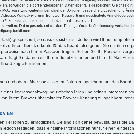
rch den Betreiber weitere Daten als notwendig festgelegt wurden, so ist dies für 
ellen, so werden die dort eingegebenen Daten ebenfalls gespeichert. Gleiches gilt
ie IP-Adresse wird weiterhin bei folgenden Aktionen gespeichert: Löschen und Änd
l-Adresse, Kontoaktivierung, Benutzer-Passwort) und gescheiterte Anmeldeversuch
ine?“-Funktion angezeigt und nicht dauerhaft gespeichert.
 dass weitere Daten gespeichert werden. Dazu gehören Ihr Abstimmungsverhalten b
htigungsfunktionen.
Hash) gespeichert, so dass es sicher ist. Jedoch wird Ihnen empfohlen,
el zu Ihrem Benutzerkonto für das Board, also gehen Sie mit ihm sorg
htigterweise nach Ihrem Passwort fragen. Sollten Sie Ihr Passwort verg
are fragt Sie dann nach Ihrem Benutzernamen und Ihrer E-Mail-Adres
 Board zugreifen können.
enen und oben näher spezifizierten Daten zu speichern, um das Board 
en einer Interessenabwägung zwischen Ihren und seinen Interessen sowi
von Ihrem Browser übermittelter Browser-Kennung zu speichern, sofer
 DATEN
n Personen zu ermöglichen. Sie sind sich daher bewusst, dass die Date
n jedoch festlegen, dass einzelne Informationen nur für einen eingeschr