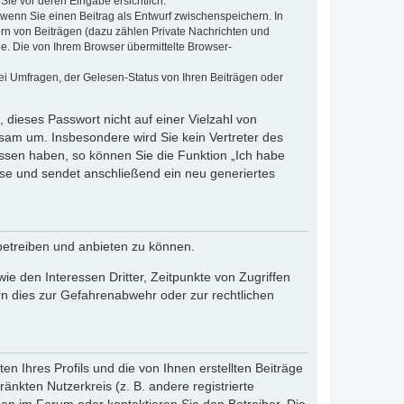
Sie vor deren Eingabe ersichtlich.
, wenn Sie einen Beitrag als Entwurf zwischenspeichern. In
ern von Beiträgen (dazu zählen Private Nachrichten und
e. Die von Ihrem Browser übermittelte Browser-
ei Umfragen, der Gelesen-Status von Ihren Beiträgen oder
 dieses Passwort nicht auf einer Vielzahl von
sam um. Insbesondere wird Sie kein Vertreter des
essen haben, so können Sie die Funktion „Ich habe
se und sendet anschließend ein neu generiertes
betreiben und anbieten zu können.
e den Interessen Dritter, Zeitpunkte von Zugriffen
n dies zur Gefahrenabwehr oder zur rechtlichen
n Ihres Profils und die von Ihnen erstellten Beiträge
änkten Nutzerkreis (z. B. andere registrierte