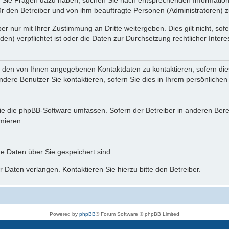
nn Sie Fragen dazu haben, suchen Sie nach entsprechenden Information
für den Betreiber und von ihm beauftragte Personen (Administratoren) z
r nur mit Ihrer Zustimmung an Dritte weitergeben. Dies gilt nicht, so
n) verpflichtet ist oder die Daten zur Durchsetzung rechtlicher Interes
r den von Ihnen angegebenen Kontaktdaten zu kontaktieren, sofern die
andere Benutzer Sie kontaktieren, sofern Sie dies in Ihrem persönlichen
, die die phpBB-Software umfassen. Sofern der Betreiber in anderen Be
rmieren.
he Daten über Sie gespeichert sind.
 Daten verlangen. Kontaktieren Sie hierzu bitte den Betreiber.
Powered by
phpBB
® Forum Software © phpBB Limited
Deutsche Übersetzung durch
phpBB.de