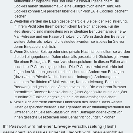
Authentifizierungsschlüssel und eine Session-ID gespeichert. Die
Cookies haben standardmäßig eine Gültigkeit von einem Jahr. Alle
Cookies können Sie jederzeit über die Funktion „Alle Cookies löschen“
löschen.
Weiterhin werden die Daten gespeichert, die Sie bei der Registrierung,
in Ihrem Profil oder Ihrem persönlichem Bereich angeben. Für die
Registrierung sind mindestens ein eindeutiger Benutzername, eine E-
Mail-Adresse und ein Passwort notwendig. Wenn durch den Betreiber
weitere Daten als notwendig festgelegt wurden, so ist dies für Sie vor
deren Eingabe ersichtlich.
Wenn Sie einen Beitrag oder eine private Nachricht erstellen, so werden
die dort eingegebenen Daten ebenfalls gespeichert. Gleiches gilt, wenn
Sie einen Beitrag als Entwurf zwischenspeichern. In diesen Fällen wird
auch Ihre IP-Adresse gespeichert. Die IP-Adresse wird weiterhin bei
folgenden Aktionen gespeichert: Löschen und Ändern von Beiträgen
(dazu zählen Private Nachrichten und Umfragen), Änderungen an
zentralen Profildaten (E-Mail-Adresse, Kontoaktivierung, Benutzer-
Passwort) und gescheiterte Anmeldeversuche. Die von Ihrem Browser
übermittelte Browser-Kennzeichnung (User Agent) wird nur in der „Wer
ist online?“-Funktion angezeigt und nicht dauerhaft gespeichert.
Schließlich erfordern einzelne Funktionen des Boards, dass weitere
Daten gespeichert werden. Dazu gehören Ihr Abstimmungsverhalten bei
Umfragen, der Gelesen-Status von Ihren Beiträgen oder explizit von
Ihnen gesetzte Lesezeichen oder Benachrichtigungsfunktionen.
Ihr Passwort wird mit einer Einwege-Verschlüsselung (Hash)
gespeichert, so dass es sicher ist. Jedoch wird Ihnen empfohlen,