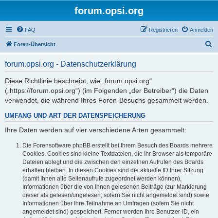
forum.opsi.org
FAQ
Registrieren
Anmelden
S
Foren-Übersicht
u
forum.opsi.org - Datenschutzerklärung
c
h
Diese Richtlinie beschreibt, wie „forum.opsi.org“
(„https://forum.opsi.org“) (im Folgenden „der Betreiber“) die Daten
e
verwendet, die während Ihres Foren-Besuchs gesammelt werden.
UMFANG UND ART DER DATENSPEICHERUNG
Ihre Daten werden auf vier verschiedene Arten gesammelt:
Die Forensoftware phpBB erstellt bei Ihrem Besuch des Boards mehrere
Cookies. Cookies sind kleine Textdateien, die Ihr Browser als temporäre
Dateien ablegt und die zwischen den einzelnen Aufrufen des Boards
erhalten bleiben. In diesen Cookies sind die aktuelle ID Ihrer Sitzung
(damit Ihnen alle Seitenaufrufe zugeordnet werden können),
Informationen über die von Ihnen gelesenen Beiträge (zur Markierung
dieser als gelesen/ungelesen; sofern Sie nicht angemeldet sind) sowie
Informationen über Ihre Teilnahme an Umfragen (sofern Sie nicht
angemeldet sind) gespeichert. Ferner werden Ihre Benutzer-ID, ein