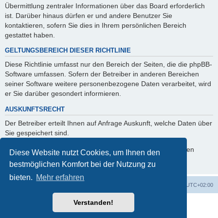
Übermittlung zentraler Informationen über das Board erforderlich
ist. Darüber hinaus dürfen er und andere Benutzer Sie
kontaktieren, sofern Sie dies in Ihrem persönlichen Bereich
gestattet haben.
GELTUNGSBEREICH DIESER RICHTLINIE
Diese Richtlinie umfasst nur den Bereich der Seiten, die die phpBB-
Software umfassen. Sofern der Betreiber in anderen Bereichen
seiner Software weitere personenbezogene Daten verarbeitet, wird
er Sie darüber gesondert informieren.
AUSKUNFTSRECHT
Der Betreiber erteilt Ihnen auf Anfrage Auskunft, welche Daten über
Sie gespeichert sind.
Sie können jederzeit die Löschung bzw. Sperrung Ihrer Daten
Diese Website nutzt Cookies, um Ihnen den
verlangen. Kontaktieren Sie hierzu bitte den Betreiber.
bestmöglichen Komfort bei der Nutzung zu
bieten.
Mehr erfahren
Foren-Übersicht
Alle Cookies löschen
Alle Zeiten sind
UTC+02:00
Verstanden!
Powered by
phpBB
® Forum Software © phpBB Limited
Deutsche Übersetzung durch
phpBB.de