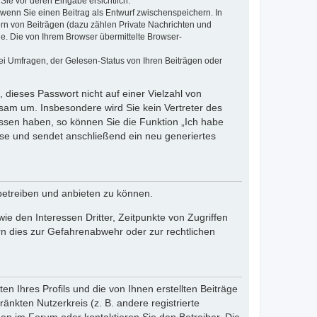
Sie vor deren Eingabe ersichtlich.
, wenn Sie einen Beitrag als Entwurf zwischenspeichern. In
ern von Beiträgen (dazu zählen Private Nachrichten und
e. Die von Ihrem Browser übermittelte Browser-
ei Umfragen, der Gelesen-Status von Ihren Beiträgen oder
 dieses Passwort nicht auf einer Vielzahl von
sam um. Insbesondere wird Sie kein Vertreter des
essen haben, so können Sie die Funktion „Ich habe
se und sendet anschließend ein neu generiertes
betreiben und anbieten zu können.
e den Interessen Dritter, Zeitpunkte von Zugriffen
n dies zur Gefahrenabwehr oder zur rechtlichen
n Ihres Profils und die von Ihnen erstellten Beiträge
änkten Nutzerkreis (z. B. andere registrierte