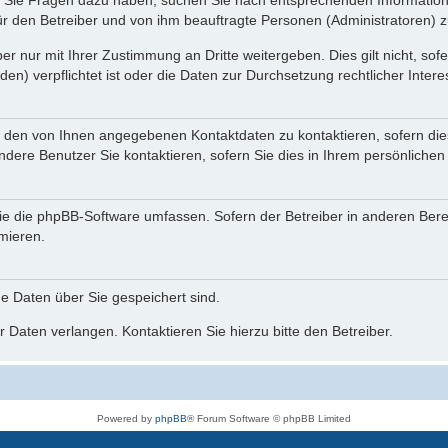
nn Sie Fragen dazu haben, suchen Sie nach entsprechenden Information
für den Betreiber und von ihm beauftragte Personen (Administratoren) z
r nur mit Ihrer Zustimmung an Dritte weitergeben. Dies gilt nicht, so
n) verpflichtet ist oder die Daten zur Durchsetzung rechtlicher Interes
r den von Ihnen angegebenen Kontaktdaten zu kontaktieren, sofern die
andere Benutzer Sie kontaktieren, sofern Sie dies in Ihrem persönlichen
, die die phpBB-Software umfassen. Sofern der Betreiber in anderen Be
rmieren.
he Daten über Sie gespeichert sind.
 Daten verlangen. Kontaktieren Sie hierzu bitte den Betreiber.
Powered by
phpBB
® Forum Software © phpBB Limited
Deutsche Übersetzung durch
phpBB.de