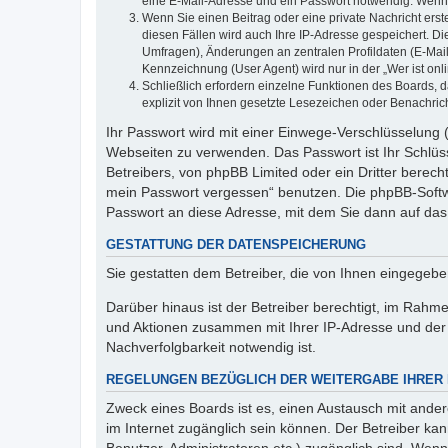
eine E-Mail-Adresse und ein Passwort notwendig. Wenn du
Wenn Sie einen Beitrag oder eine private Nachricht erst
diesen Fällen wird auch Ihre IP-Adresse gespeichert. D
Umfragen), Änderungen an zentralen Profildaten (E-Mai
Kennzeichnung (User Agent) wird nur in der „Wer ist onl
Schließlich erfordern einzelne Funktionen des Boards,
explizit von Ihnen gesetzte Lesezeichen oder Benachric
Ihr Passwort wird mit einer Einwege-Verschlüsselung (
Webseiten zu verwenden. Das Passwort ist Ihr Schlüss
Betreibers, von phpBB Limited oder ein Dritter berec
mein Passwort vergessen“ benutzen. Die phpBB-Softw
Passwort an diese Adresse, mit dem Sie dann auf das
GESTATTUNG DER DATENSPEICHERUNG
Sie gestatten dem Betreiber, die von Ihnen eingegeb
Darüber hinaus ist der Betreiber berechtigt, im Rahm
und Aktionen zusammen mit Ihrer IP-Adresse und der 
Nachverfolgbarkeit notwendig ist.
REGELUNGEN BEZÜGLICH DER WEITERGABE IHRER
Zweck eines Boards ist es, einen Austausch mit andere
im Internet zugänglich sein können. Der Betreiber kan