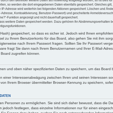
rch den Betreiber weitere Daten als notwendig festgelegt wurden, so ist dies für 
ellen, so werden die dort eingegebenen Daten ebenfalls gespeichert. Gleiches gilt
ie IP-Adresse wird weiterhin bei folgenden Aktionen gespeichert: Löschen und Änd
l-Adresse, Kontoaktivierung, Benutzer-Passwort) und gescheiterte Anmeldeversuch
ine?“-Funktion angezeigt und nicht dauerhaft gespeichert.
 dass weitere Daten gespeichert werden. Dazu gehören Ihr Abstimmungsverhalten b
htigungsfunktionen.
Hash) gespeichert, so dass es sicher ist. Jedoch wird Ihnen empfohlen,
el zu Ihrem Benutzerkonto für das Board, also gehen Sie mit ihm sorg
htigterweise nach Ihrem Passwort fragen. Sollten Sie Ihr Passwort verg
are fragt Sie dann nach Ihrem Benutzernamen und Ihrer E-Mail-Adres
 Board zugreifen können.
enen und oben näher spezifizierten Daten zu speichern, um das Board 
en einer Interessenabwägung zwischen Ihren und seinen Interessen sowi
von Ihrem Browser übermittelter Browser-Kennung zu speichern, sofer
 DATEN
n Personen zu ermöglichen. Sie sind sich daher bewusst, dass die Date
n jedoch festlegen, dass einzelne Informationen nur für einen eingeschr