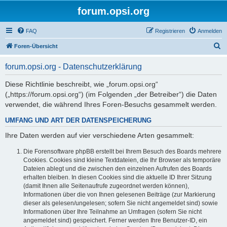
forum.opsi.org
FAQ
Registrieren
Anmelden
S
Foren-Übersicht
u
forum.opsi.org - Datenschutzerklärung
c
h
Diese Richtlinie beschreibt, wie „forum.opsi.org“
(„https://forum.opsi.org“) (im Folgenden „der Betreiber“) die Daten
e
verwendet, die während Ihres Foren-Besuchs gesammelt werden.
UMFANG UND ART DER DATENSPEICHERUNG
Ihre Daten werden auf vier verschiedene Arten gesammelt:
Die Forensoftware phpBB erstellt bei Ihrem Besuch des Boards mehrere
Cookies. Cookies sind kleine Textdateien, die Ihr Browser als temporäre
Dateien ablegt und die zwischen den einzelnen Aufrufen des Boards
erhalten bleiben. In diesen Cookies sind die aktuelle ID Ihrer Sitzung
(damit Ihnen alle Seitenaufrufe zugeordnet werden können),
Informationen über die von Ihnen gelesenen Beiträge (zur Markierung
dieser als gelesen/ungelesen; sofern Sie nicht angemeldet sind) sowie
Informationen über Ihre Teilnahme an Umfragen (sofern Sie nicht
angemeldet sind) gespeichert. Ferner werden Ihre Benutzer-ID, ein