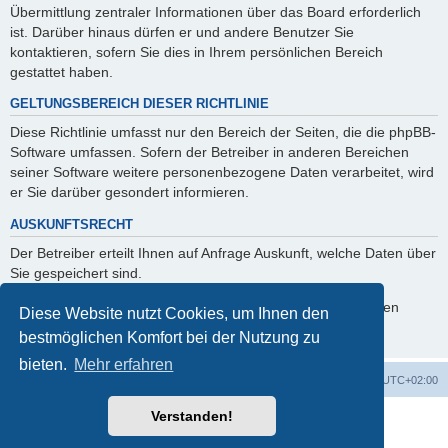
Übermittlung zentraler Informationen über das Board erforderlich
ist. Darüber hinaus dürfen er und andere Benutzer Sie
kontaktieren, sofern Sie dies in Ihrem persönlichen Bereich
gestattet haben.
GELTUNGSBEREICH DIESER RICHTLINIE
Diese Richtlinie umfasst nur den Bereich der Seiten, die die phpBB-
Software umfassen. Sofern der Betreiber in anderen Bereichen
seiner Software weitere personenbezogene Daten verarbeitet, wird
er Sie darüber gesondert informieren.
AUSKUNFTSRECHT
Der Betreiber erteilt Ihnen auf Anfrage Auskunft, welche Daten über
Sie gespeichert sind.
Sie können jederzeit die Löschung bzw. Sperrung Ihrer Daten
Diese Website nutzt Cookies, um Ihnen den
verlangen. Kontaktieren Sie hierzu bitte den Betreiber.
bestmöglichen Komfort bei der Nutzung zu
bieten.
Mehr erfahren
Foren-Übersicht
Alle Cookies löschen
Alle Zeiten sind
UTC+02:00
Verstanden!
Powered by
phpBB
® Forum Software © phpBB Limited
Deutsche Übersetzung durch
phpBB.de