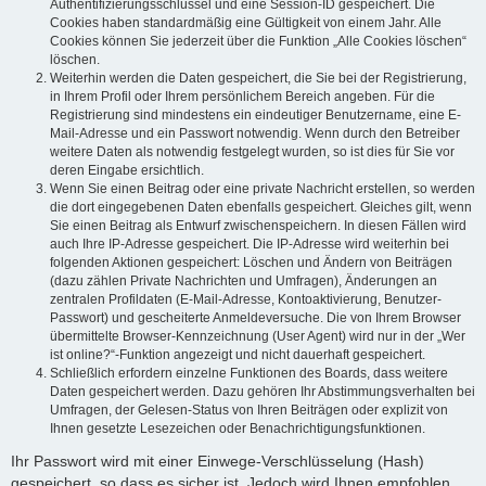
Authentifizierungsschlüssel und eine Session-ID gespeichert. Die
Cookies haben standardmäßig eine Gültigkeit von einem Jahr. Alle
Cookies können Sie jederzeit über die Funktion „Alle Cookies löschen“
löschen.
Weiterhin werden die Daten gespeichert, die Sie bei der Registrierung,
in Ihrem Profil oder Ihrem persönlichem Bereich angeben. Für die
Registrierung sind mindestens ein eindeutiger Benutzername, eine E-
Mail-Adresse und ein Passwort notwendig. Wenn durch den Betreiber
weitere Daten als notwendig festgelegt wurden, so ist dies für Sie vor
deren Eingabe ersichtlich.
Wenn Sie einen Beitrag oder eine private Nachricht erstellen, so werden
die dort eingegebenen Daten ebenfalls gespeichert. Gleiches gilt, wenn
Sie einen Beitrag als Entwurf zwischenspeichern. In diesen Fällen wird
auch Ihre IP-Adresse gespeichert. Die IP-Adresse wird weiterhin bei
folgenden Aktionen gespeichert: Löschen und Ändern von Beiträgen
(dazu zählen Private Nachrichten und Umfragen), Änderungen an
zentralen Profildaten (E-Mail-Adresse, Kontoaktivierung, Benutzer-
Passwort) und gescheiterte Anmeldeversuche. Die von Ihrem Browser
übermittelte Browser-Kennzeichnung (User Agent) wird nur in der „Wer
ist online?“-Funktion angezeigt und nicht dauerhaft gespeichert.
Schließlich erfordern einzelne Funktionen des Boards, dass weitere
Daten gespeichert werden. Dazu gehören Ihr Abstimmungsverhalten bei
Umfragen, der Gelesen-Status von Ihren Beiträgen oder explizit von
Ihnen gesetzte Lesezeichen oder Benachrichtigungsfunktionen.
Ihr Passwort wird mit einer Einwege-Verschlüsselung (Hash)
gespeichert, so dass es sicher ist. Jedoch wird Ihnen empfohlen,