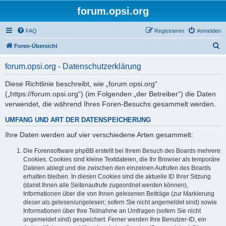
forum.opsi.org
FAQ
Registrieren
Anmelden
S
Foren-Übersicht
u
forum.opsi.org - Datenschutzerklärung
c
h
Diese Richtlinie beschreibt, wie „forum.opsi.org“
(„https://forum.opsi.org“) (im Folgenden „der Betreiber“) die Daten
e
verwendet, die während Ihres Foren-Besuchs gesammelt werden.
UMFANG UND ART DER DATENSPEICHERUNG
Ihre Daten werden auf vier verschiedene Arten gesammelt:
Die Forensoftware phpBB erstellt bei Ihrem Besuch des Boards mehrere
Cookies. Cookies sind kleine Textdateien, die Ihr Browser als temporäre
Dateien ablegt und die zwischen den einzelnen Aufrufen des Boards
erhalten bleiben. In diesen Cookies sind die aktuelle ID Ihrer Sitzung
(damit Ihnen alle Seitenaufrufe zugeordnet werden können),
Informationen über die von Ihnen gelesenen Beiträge (zur Markierung
dieser als gelesen/ungelesen; sofern Sie nicht angemeldet sind) sowie
Informationen über Ihre Teilnahme an Umfragen (sofern Sie nicht
angemeldet sind) gespeichert. Ferner werden Ihre Benutzer-ID, ein