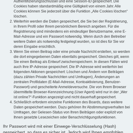
Authentifizierungsschlüssel und eine Session-ID gespeichert. Die
Cookies haben standardmäßig eine Gültigkeit von einem Jahr. Alle
Cookies können Sie jederzeit über die Funktion „Alle Cookies löschen“
löschen.
Weiterhin werden die Daten gespeichert, die Sie bei der Registrierung,
in Ihrem Profil oder Ihrem persönlichem Bereich angeben. Für die
Registrierung sind mindestens ein eindeutiger Benutzername, eine E-
Mail-Adresse und ein Passwort notwendig. Wenn durch den Betreiber
weitere Daten als notwendig festgelegt wurden, so ist dies für Sie vor
deren Eingabe ersichtlich.
Wenn Sie einen Beitrag oder eine private Nachricht erstellen, so werden
die dort eingegebenen Daten ebenfalls gespeichert. Gleiches gilt, wenn
Sie einen Beitrag als Entwurf zwischenspeichern. In diesen Fällen wird
auch Ihre IP-Adresse gespeichert. Die IP-Adresse wird weiterhin bei
folgenden Aktionen gespeichert: Löschen und Ändern von Beiträgen
(dazu zählen Private Nachrichten und Umfragen), Änderungen an
zentralen Profildaten (E-Mail-Adresse, Kontoaktivierung, Benutzer-
Passwort) und gescheiterte Anmeldeversuche. Die von Ihrem Browser
übermittelte Browser-Kennzeichnung (User Agent) wird nur in der „Wer
ist online?“-Funktion angezeigt und nicht dauerhaft gespeichert.
Schließlich erfordern einzelne Funktionen des Boards, dass weitere
Daten gespeichert werden. Dazu gehören Ihr Abstimmungsverhalten bei
Umfragen, der Gelesen-Status von Ihren Beiträgen oder explizit von
Ihnen gesetzte Lesezeichen oder Benachrichtigungsfunktionen.
Ihr Passwort wird mit einer Einwege-Verschlüsselung (Hash)
gespeichert, so dass es sicher ist. Jedoch wird Ihnen empfohlen,