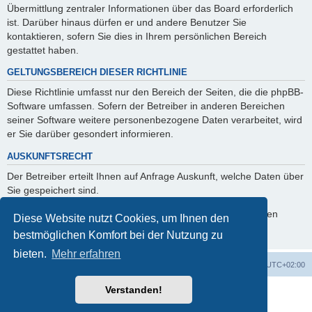
Übermittlung zentraler Informationen über das Board erforderlich
ist. Darüber hinaus dürfen er und andere Benutzer Sie
kontaktieren, sofern Sie dies in Ihrem persönlichen Bereich
gestattet haben.
GELTUNGSBEREICH DIESER RICHTLINIE
Diese Richtlinie umfasst nur den Bereich der Seiten, die die phpBB-
Software umfassen. Sofern der Betreiber in anderen Bereichen
seiner Software weitere personenbezogene Daten verarbeitet, wird
er Sie darüber gesondert informieren.
AUSKUNFTSRECHT
Der Betreiber erteilt Ihnen auf Anfrage Auskunft, welche Daten über
Sie gespeichert sind.
Sie können jederzeit die Löschung bzw. Sperrung Ihrer Daten
Diese Website nutzt Cookies, um Ihnen den
verlangen. Kontaktieren Sie hierzu bitte den Betreiber.
bestmöglichen Komfort bei der Nutzung zu
bieten.
Mehr erfahren
Foren-Übersicht
Alle Cookies löschen
Alle Zeiten sind
UTC+02:00
Verstanden!
Powered by
phpBB
® Forum Software © phpBB Limited
Deutsche Übersetzung durch
phpBB.de