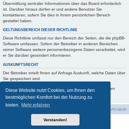
Übermittlung zentraler Informationen über das Board erforderlich
ist. Darüber hinaus dürfen er und andere Benutzer Sie
kontaktieren, sofern Sie dies in Ihrem persönlichen Bereich
gestattet haben.
GELTUNGSBEREICH DIESER RICHTLINIE
Diese Richtlinie umfasst nur den Bereich der Seiten, die die phpBB-
Software umfassen. Sofern der Betreiber in anderen Bereichen
seiner Software weitere personenbezogene Daten verarbeitet, wird
er Sie darüber gesondert informieren.
AUSKUNFTSRECHT
Der Betreiber erteilt Ihnen auf Anfrage Auskunft, welche Daten über
Sie gespeichert sind.
Sie können jederzeit die Löschung bzw. Sperrung Ihrer Daten
Diese Website nutzt Cookies, um Ihnen den
verlangen. Kontaktieren Sie hierzu bitte den Betreiber.
bestmöglichen Komfort bei der Nutzung zu
bieten.
Mehr erfahren
Foren-Übersicht
Alle Cookies löschen
Alle Zeiten sind
UTC+02:00
Verstanden!
Powered by
phpBB
® Forum Software © phpBB Limited
Deutsche Übersetzung durch
phpBB.de