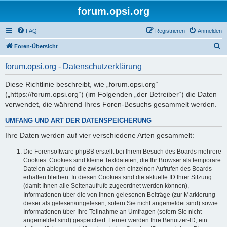
forum.opsi.org
FAQ
Registrieren
Anmelden
S
Foren-Übersicht
u
forum.opsi.org - Datenschutzerklärung
c
h
Diese Richtlinie beschreibt, wie „forum.opsi.org“
(„https://forum.opsi.org“) (im Folgenden „der Betreiber“) die Daten
e
verwendet, die während Ihres Foren-Besuchs gesammelt werden.
UMFANG UND ART DER DATENSPEICHERUNG
Ihre Daten werden auf vier verschiedene Arten gesammelt:
Die Forensoftware phpBB erstellt bei Ihrem Besuch des Boards mehrere
Cookies. Cookies sind kleine Textdateien, die Ihr Browser als temporäre
Dateien ablegt und die zwischen den einzelnen Aufrufen des Boards
erhalten bleiben. In diesen Cookies sind die aktuelle ID Ihrer Sitzung
(damit Ihnen alle Seitenaufrufe zugeordnet werden können),
Informationen über die von Ihnen gelesenen Beiträge (zur Markierung
dieser als gelesen/ungelesen; sofern Sie nicht angemeldet sind) sowie
Informationen über Ihre Teilnahme an Umfragen (sofern Sie nicht
angemeldet sind) gespeichert. Ferner werden Ihre Benutzer-ID, ein