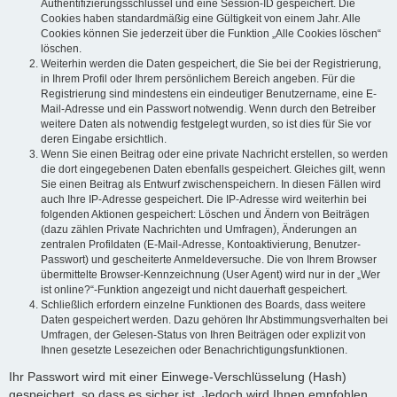
Authentifizierungsschlüssel und eine Session-ID gespeichert. Die
Cookies haben standardmäßig eine Gültigkeit von einem Jahr. Alle
Cookies können Sie jederzeit über die Funktion „Alle Cookies löschen“
löschen.
Weiterhin werden die Daten gespeichert, die Sie bei der Registrierung,
in Ihrem Profil oder Ihrem persönlichem Bereich angeben. Für die
Registrierung sind mindestens ein eindeutiger Benutzername, eine E-
Mail-Adresse und ein Passwort notwendig. Wenn durch den Betreiber
weitere Daten als notwendig festgelegt wurden, so ist dies für Sie vor
deren Eingabe ersichtlich.
Wenn Sie einen Beitrag oder eine private Nachricht erstellen, so werden
die dort eingegebenen Daten ebenfalls gespeichert. Gleiches gilt, wenn
Sie einen Beitrag als Entwurf zwischenspeichern. In diesen Fällen wird
auch Ihre IP-Adresse gespeichert. Die IP-Adresse wird weiterhin bei
folgenden Aktionen gespeichert: Löschen und Ändern von Beiträgen
(dazu zählen Private Nachrichten und Umfragen), Änderungen an
zentralen Profildaten (E-Mail-Adresse, Kontoaktivierung, Benutzer-
Passwort) und gescheiterte Anmeldeversuche. Die von Ihrem Browser
übermittelte Browser-Kennzeichnung (User Agent) wird nur in der „Wer
ist online?“-Funktion angezeigt und nicht dauerhaft gespeichert.
Schließlich erfordern einzelne Funktionen des Boards, dass weitere
Daten gespeichert werden. Dazu gehören Ihr Abstimmungsverhalten bei
Umfragen, der Gelesen-Status von Ihren Beiträgen oder explizit von
Ihnen gesetzte Lesezeichen oder Benachrichtigungsfunktionen.
Ihr Passwort wird mit einer Einwege-Verschlüsselung (Hash)
gespeichert, so dass es sicher ist. Jedoch wird Ihnen empfohlen,