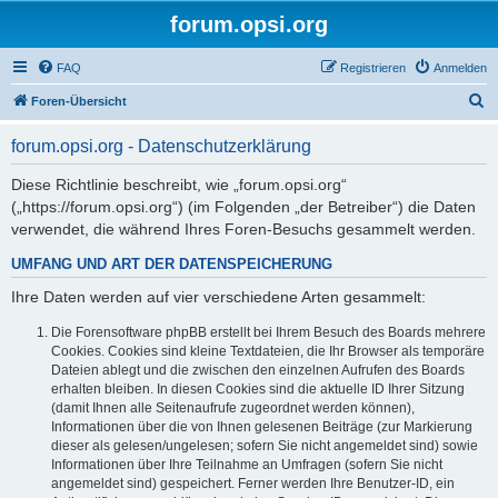
forum.opsi.org
FAQ
Registrieren
Anmelden
S
Foren-Übersicht
u
forum.opsi.org - Datenschutzerklärung
c
h
Diese Richtlinie beschreibt, wie „forum.opsi.org“
(„https://forum.opsi.org“) (im Folgenden „der Betreiber“) die Daten
e
verwendet, die während Ihres Foren-Besuchs gesammelt werden.
UMFANG UND ART DER DATENSPEICHERUNG
Ihre Daten werden auf vier verschiedene Arten gesammelt:
Die Forensoftware phpBB erstellt bei Ihrem Besuch des Boards mehrere
Cookies. Cookies sind kleine Textdateien, die Ihr Browser als temporäre
Dateien ablegt und die zwischen den einzelnen Aufrufen des Boards
erhalten bleiben. In diesen Cookies sind die aktuelle ID Ihrer Sitzung
(damit Ihnen alle Seitenaufrufe zugeordnet werden können),
Informationen über die von Ihnen gelesenen Beiträge (zur Markierung
dieser als gelesen/ungelesen; sofern Sie nicht angemeldet sind) sowie
Informationen über Ihre Teilnahme an Umfragen (sofern Sie nicht
angemeldet sind) gespeichert. Ferner werden Ihre Benutzer-ID, ein