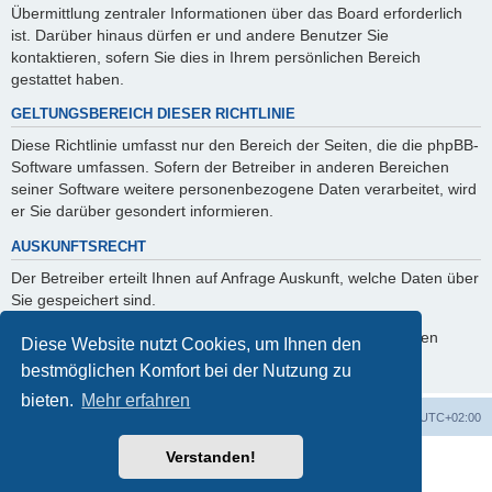
Übermittlung zentraler Informationen über das Board erforderlich
ist. Darüber hinaus dürfen er und andere Benutzer Sie
kontaktieren, sofern Sie dies in Ihrem persönlichen Bereich
gestattet haben.
GELTUNGSBEREICH DIESER RICHTLINIE
Diese Richtlinie umfasst nur den Bereich der Seiten, die die phpBB-
Software umfassen. Sofern der Betreiber in anderen Bereichen
seiner Software weitere personenbezogene Daten verarbeitet, wird
er Sie darüber gesondert informieren.
AUSKUNFTSRECHT
Der Betreiber erteilt Ihnen auf Anfrage Auskunft, welche Daten über
Sie gespeichert sind.
Sie können jederzeit die Löschung bzw. Sperrung Ihrer Daten
Diese Website nutzt Cookies, um Ihnen den
verlangen. Kontaktieren Sie hierzu bitte den Betreiber.
bestmöglichen Komfort bei der Nutzung zu
bieten.
Mehr erfahren
Foren-Übersicht
Alle Cookies löschen
Alle Zeiten sind
UTC+02:00
Verstanden!
Powered by
phpBB
® Forum Software © phpBB Limited
Deutsche Übersetzung durch
phpBB.de