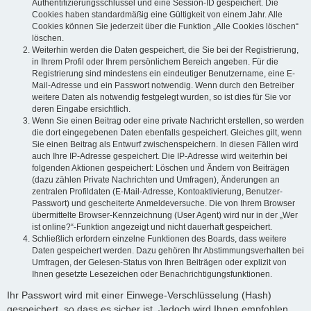
Authentifizierungsschlüssel und eine Session-ID gespeichert. Die
Cookies haben standardmäßig eine Gültigkeit von einem Jahr. Alle
Cookies können Sie jederzeit über die Funktion „Alle Cookies löschen“
löschen.
Weiterhin werden die Daten gespeichert, die Sie bei der Registrierung,
in Ihrem Profil oder Ihrem persönlichem Bereich angeben. Für die
Registrierung sind mindestens ein eindeutiger Benutzername, eine E-
Mail-Adresse und ein Passwort notwendig. Wenn durch den Betreiber
weitere Daten als notwendig festgelegt wurden, so ist dies für Sie vor
deren Eingabe ersichtlich.
Wenn Sie einen Beitrag oder eine private Nachricht erstellen, so werden
die dort eingegebenen Daten ebenfalls gespeichert. Gleiches gilt, wenn
Sie einen Beitrag als Entwurf zwischenspeichern. In diesen Fällen wird
auch Ihre IP-Adresse gespeichert. Die IP-Adresse wird weiterhin bei
folgenden Aktionen gespeichert: Löschen und Ändern von Beiträgen
(dazu zählen Private Nachrichten und Umfragen), Änderungen an
zentralen Profildaten (E-Mail-Adresse, Kontoaktivierung, Benutzer-
Passwort) und gescheiterte Anmeldeversuche. Die von Ihrem Browser
übermittelte Browser-Kennzeichnung (User Agent) wird nur in der „Wer
ist online?“-Funktion angezeigt und nicht dauerhaft gespeichert.
Schließlich erfordern einzelne Funktionen des Boards, dass weitere
Daten gespeichert werden. Dazu gehören Ihr Abstimmungsverhalten bei
Umfragen, der Gelesen-Status von Ihren Beiträgen oder explizit von
Ihnen gesetzte Lesezeichen oder Benachrichtigungsfunktionen.
Ihr Passwort wird mit einer Einwege-Verschlüsselung (Hash)
gespeichert, so dass es sicher ist. Jedoch wird Ihnen empfohlen,