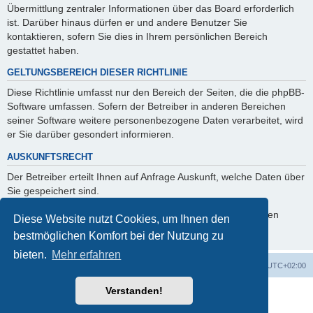
Übermittlung zentraler Informationen über das Board erforderlich
ist. Darüber hinaus dürfen er und andere Benutzer Sie
kontaktieren, sofern Sie dies in Ihrem persönlichen Bereich
gestattet haben.
GELTUNGSBEREICH DIESER RICHTLINIE
Diese Richtlinie umfasst nur den Bereich der Seiten, die die phpBB-
Software umfassen. Sofern der Betreiber in anderen Bereichen
seiner Software weitere personenbezogene Daten verarbeitet, wird
er Sie darüber gesondert informieren.
AUSKUNFTSRECHT
Der Betreiber erteilt Ihnen auf Anfrage Auskunft, welche Daten über
Sie gespeichert sind.
Sie können jederzeit die Löschung bzw. Sperrung Ihrer Daten
Diese Website nutzt Cookies, um Ihnen den
verlangen. Kontaktieren Sie hierzu bitte den Betreiber.
bestmöglichen Komfort bei der Nutzung zu
bieten.
Mehr erfahren
Foren-Übersicht
Alle Cookies löschen
Alle Zeiten sind
UTC+02:00
Verstanden!
Powered by
phpBB
® Forum Software © phpBB Limited
Deutsche Übersetzung durch
phpBB.de