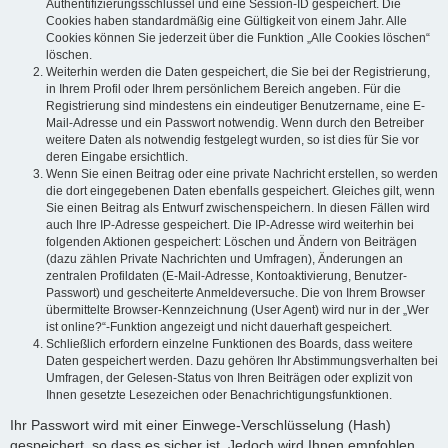
Authentifizierungsschlüssel und eine Session-ID gespeichert. Die
Cookies haben standardmäßig eine Gültigkeit von einem Jahr. Alle
Cookies können Sie jederzeit über die Funktion „Alle Cookies löschen“
löschen.
Weiterhin werden die Daten gespeichert, die Sie bei der Registrierung,
in Ihrem Profil oder Ihrem persönlichem Bereich angeben. Für die
Registrierung sind mindestens ein eindeutiger Benutzername, eine E-
Mail-Adresse und ein Passwort notwendig. Wenn durch den Betreiber
weitere Daten als notwendig festgelegt wurden, so ist dies für Sie vor
deren Eingabe ersichtlich.
Wenn Sie einen Beitrag oder eine private Nachricht erstellen, so werden
die dort eingegebenen Daten ebenfalls gespeichert. Gleiches gilt, wenn
Sie einen Beitrag als Entwurf zwischenspeichern. In diesen Fällen wird
auch Ihre IP-Adresse gespeichert. Die IP-Adresse wird weiterhin bei
folgenden Aktionen gespeichert: Löschen und Ändern von Beiträgen
(dazu zählen Private Nachrichten und Umfragen), Änderungen an
zentralen Profildaten (E-Mail-Adresse, Kontoaktivierung, Benutzer-
Passwort) und gescheiterte Anmeldeversuche. Die von Ihrem Browser
übermittelte Browser-Kennzeichnung (User Agent) wird nur in der „Wer
ist online?“-Funktion angezeigt und nicht dauerhaft gespeichert.
Schließlich erfordern einzelne Funktionen des Boards, dass weitere
Daten gespeichert werden. Dazu gehören Ihr Abstimmungsverhalten bei
Umfragen, der Gelesen-Status von Ihren Beiträgen oder explizit von
Ihnen gesetzte Lesezeichen oder Benachrichtigungsfunktionen.
Ihr Passwort wird mit einer Einwege-Verschlüsselung (Hash)
gespeichert, so dass es sicher ist. Jedoch wird Ihnen empfohlen,