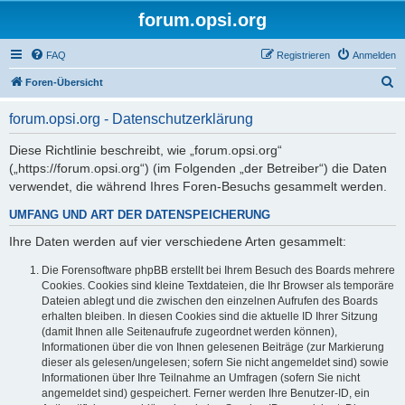
forum.opsi.org
FAQ
Registrieren
Anmelden
S
Foren-Übersicht
u
forum.opsi.org - Datenschutzerklärung
c
h
Diese Richtlinie beschreibt, wie „forum.opsi.org“
(„https://forum.opsi.org“) (im Folgenden „der Betreiber“) die Daten
e
verwendet, die während Ihres Foren-Besuchs gesammelt werden.
UMFANG UND ART DER DATENSPEICHERUNG
Ihre Daten werden auf vier verschiedene Arten gesammelt:
Die Forensoftware phpBB erstellt bei Ihrem Besuch des Boards mehrere
Cookies. Cookies sind kleine Textdateien, die Ihr Browser als temporäre
Dateien ablegt und die zwischen den einzelnen Aufrufen des Boards
erhalten bleiben. In diesen Cookies sind die aktuelle ID Ihrer Sitzung
(damit Ihnen alle Seitenaufrufe zugeordnet werden können),
Informationen über die von Ihnen gelesenen Beiträge (zur Markierung
dieser als gelesen/ungelesen; sofern Sie nicht angemeldet sind) sowie
Informationen über Ihre Teilnahme an Umfragen (sofern Sie nicht
angemeldet sind) gespeichert. Ferner werden Ihre Benutzer-ID, ein