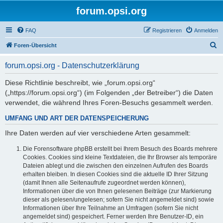
forum.opsi.org
FAQ
Registrieren
Anmelden
S
Foren-Übersicht
u
forum.opsi.org - Datenschutzerklärung
c
h
Diese Richtlinie beschreibt, wie „forum.opsi.org“
(„https://forum.opsi.org“) (im Folgenden „der Betreiber“) die Daten
e
verwendet, die während Ihres Foren-Besuchs gesammelt werden.
UMFANG UND ART DER DATENSPEICHERUNG
Ihre Daten werden auf vier verschiedene Arten gesammelt:
Die Forensoftware phpBB erstellt bei Ihrem Besuch des Boards mehrere
Cookies. Cookies sind kleine Textdateien, die Ihr Browser als temporäre
Dateien ablegt und die zwischen den einzelnen Aufrufen des Boards
erhalten bleiben. In diesen Cookies sind die aktuelle ID Ihrer Sitzung
(damit Ihnen alle Seitenaufrufe zugeordnet werden können),
Informationen über die von Ihnen gelesenen Beiträge (zur Markierung
dieser als gelesen/ungelesen; sofern Sie nicht angemeldet sind) sowie
Informationen über Ihre Teilnahme an Umfragen (sofern Sie nicht
angemeldet sind) gespeichert. Ferner werden Ihre Benutzer-ID, ein