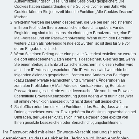
Authentifizierungsschlüssel und eine Session-ID gespeichert. Die
Cookies haben standardmäßig eine Gültigkeit von einem Jahr. Alle
Cookies können Sie jederzeit über die Funktion „Alle Cookies löschen“
löschen.
Weiterhin werden die Daten gespeichert, die Sie bei der Registrierung,
in Ihrem Profil oder Ihrem persönlichem Bereich angeben. Für die
Registrierung sind mindestens ein eindeutiger Benutzername, eine E-
Mail-Adresse und ein Passwort notwendig. Wenn durch den Betreiber
weitere Daten als notwendig festgelegt wurden, so ist dies für Sie vor
deren Eingabe ersichtlich.
Wenn Sie einen Beitrag oder eine private Nachricht erstellen, so werden
die dort eingegebenen Daten ebenfalls gespeichert. Gleiches gilt, wenn
Sie einen Beitrag als Entwurf zwischenspeichern. In diesen Fällen wird
auch Ihre IP-Adresse gespeichert. Die IP-Adresse wird weiterhin bei
folgenden Aktionen gespeichert: Löschen und Ändern von Beiträgen
(dazu zählen Private Nachrichten und Umfragen), Änderungen an
zentralen Profildaten (E-Mail-Adresse, Kontoaktivierung, Benutzer-
Passwort) und gescheiterte Anmeldeversuche. Die von Ihrem Browser
übermittelte Browser-Kennzeichnung (User Agent) wird nur in der „Wer
ist online?“-Funktion angezeigt und nicht dauerhaft gespeichert.
Schließlich erfordern einzelne Funktionen des Boards, dass weitere
Daten gespeichert werden. Dazu gehören Ihr Abstimmungsverhalten bei
Umfragen, der Gelesen-Status von Ihren Beiträgen oder explizit von
Ihnen gesetzte Lesezeichen oder Benachrichtigungsfunktionen.
Ihr Passwort wird mit einer Einwege-Verschlüsselung (Hash)
gespeichert, so dass es sicher ist. Jedoch wird Ihnen empfohlen,