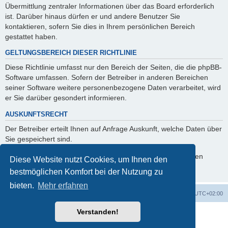
Übermittlung zentraler Informationen über das Board erforderlich
ist. Darüber hinaus dürfen er und andere Benutzer Sie
kontaktieren, sofern Sie dies in Ihrem persönlichen Bereich
gestattet haben.
GELTUNGSBEREICH DIESER RICHTLINIE
Diese Richtlinie umfasst nur den Bereich der Seiten, die die phpBB-
Software umfassen. Sofern der Betreiber in anderen Bereichen
seiner Software weitere personenbezogene Daten verarbeitet, wird
er Sie darüber gesondert informieren.
AUSKUNFTSRECHT
Der Betreiber erteilt Ihnen auf Anfrage Auskunft, welche Daten über
Sie gespeichert sind.
Sie können jederzeit die Löschung bzw. Sperrung Ihrer Daten
Diese Website nutzt Cookies, um Ihnen den
verlangen. Kontaktieren Sie hierzu bitte den Betreiber.
bestmöglichen Komfort bei der Nutzung zu
bieten.
Mehr erfahren
Foren-Übersicht
Alle Cookies löschen
Alle Zeiten sind
UTC+02:00
Verstanden!
Powered by
phpBB
® Forum Software © phpBB Limited
Deutsche Übersetzung durch
phpBB.de