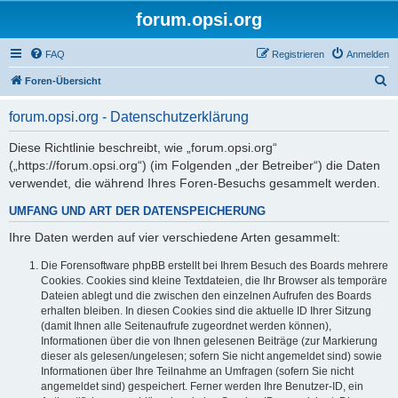
forum.opsi.org
FAQ
Registrieren
Anmelden
S
Foren-Übersicht
u
forum.opsi.org - Datenschutzerklärung
c
h
Diese Richtlinie beschreibt, wie „forum.opsi.org“
(„https://forum.opsi.org“) (im Folgenden „der Betreiber“) die Daten
e
verwendet, die während Ihres Foren-Besuchs gesammelt werden.
UMFANG UND ART DER DATENSPEICHERUNG
Ihre Daten werden auf vier verschiedene Arten gesammelt:
Die Forensoftware phpBB erstellt bei Ihrem Besuch des Boards mehrere
Cookies. Cookies sind kleine Textdateien, die Ihr Browser als temporäre
Dateien ablegt und die zwischen den einzelnen Aufrufen des Boards
erhalten bleiben. In diesen Cookies sind die aktuelle ID Ihrer Sitzung
(damit Ihnen alle Seitenaufrufe zugeordnet werden können),
Informationen über die von Ihnen gelesenen Beiträge (zur Markierung
dieser als gelesen/ungelesen; sofern Sie nicht angemeldet sind) sowie
Informationen über Ihre Teilnahme an Umfragen (sofern Sie nicht
angemeldet sind) gespeichert. Ferner werden Ihre Benutzer-ID, ein