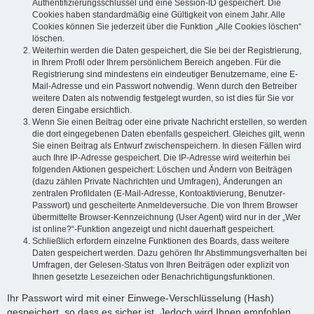
Authentifizierungsschlüssel und eine Session-ID gespeichert. Die
Cookies haben standardmäßig eine Gültigkeit von einem Jahr. Alle
Cookies können Sie jederzeit über die Funktion „Alle Cookies löschen“
löschen.
Weiterhin werden die Daten gespeichert, die Sie bei der Registrierung,
in Ihrem Profil oder Ihrem persönlichem Bereich angeben. Für die
Registrierung sind mindestens ein eindeutiger Benutzername, eine E-
Mail-Adresse und ein Passwort notwendig. Wenn durch den Betreiber
weitere Daten als notwendig festgelegt wurden, so ist dies für Sie vor
deren Eingabe ersichtlich.
Wenn Sie einen Beitrag oder eine private Nachricht erstellen, so werden
die dort eingegebenen Daten ebenfalls gespeichert. Gleiches gilt, wenn
Sie einen Beitrag als Entwurf zwischenspeichern. In diesen Fällen wird
auch Ihre IP-Adresse gespeichert. Die IP-Adresse wird weiterhin bei
folgenden Aktionen gespeichert: Löschen und Ändern von Beiträgen
(dazu zählen Private Nachrichten und Umfragen), Änderungen an
zentralen Profildaten (E-Mail-Adresse, Kontoaktivierung, Benutzer-
Passwort) und gescheiterte Anmeldeversuche. Die von Ihrem Browser
übermittelte Browser-Kennzeichnung (User Agent) wird nur in der „Wer
ist online?“-Funktion angezeigt und nicht dauerhaft gespeichert.
Schließlich erfordern einzelne Funktionen des Boards, dass weitere
Daten gespeichert werden. Dazu gehören Ihr Abstimmungsverhalten bei
Umfragen, der Gelesen-Status von Ihren Beiträgen oder explizit von
Ihnen gesetzte Lesezeichen oder Benachrichtigungsfunktionen.
Ihr Passwort wird mit einer Einwege-Verschlüsselung (Hash)
gespeichert, so dass es sicher ist. Jedoch wird Ihnen empfohlen,