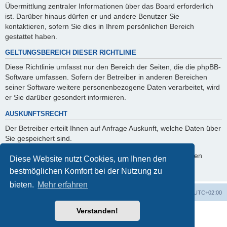
Übermittlung zentraler Informationen über das Board erforderlich
ist. Darüber hinaus dürfen er und andere Benutzer Sie
kontaktieren, sofern Sie dies in Ihrem persönlichen Bereich
gestattet haben.
GELTUNGSBEREICH DIESER RICHTLINIE
Diese Richtlinie umfasst nur den Bereich der Seiten, die die phpBB-
Software umfassen. Sofern der Betreiber in anderen Bereichen
seiner Software weitere personenbezogene Daten verarbeitet, wird
er Sie darüber gesondert informieren.
AUSKUNFTSRECHT
Der Betreiber erteilt Ihnen auf Anfrage Auskunft, welche Daten über
Sie gespeichert sind.
Sie können jederzeit die Löschung bzw. Sperrung Ihrer Daten
Diese Website nutzt Cookies, um Ihnen den
verlangen. Kontaktieren Sie hierzu bitte den Betreiber.
bestmöglichen Komfort bei der Nutzung zu
bieten.
Mehr erfahren
Foren-Übersicht
Alle Cookies löschen
Alle Zeiten sind
UTC+02:00
Verstanden!
Powered by
phpBB
® Forum Software © phpBB Limited
Deutsche Übersetzung durch
phpBB.de