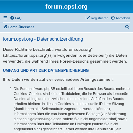
forum.opsi.org
FAQ
Registrieren
Anmelden
S
Foren-Übersicht
u
forum.opsi.org - Datenschutzerklärung
c
h
Diese Richtlinie beschreibt, wie „forum.opsi.org“
(„https://forum.opsi.org“) (im Folgenden „der Betreiber“) die Daten
e
verwendet, die während Ihres Foren-Besuchs gesammelt werden.
UMFANG UND ART DER DATENSPEICHERUNG
Ihre Daten werden auf vier verschiedene Arten gesammelt:
Die Forensoftware phpBB erstellt bei Ihrem Besuch des Boards mehrere
Cookies. Cookies sind kleine Textdateien, die Ihr Browser als temporäre
Dateien ablegt und die zwischen den einzelnen Aufrufen des Boards
erhalten bleiben. In diesen Cookies sind die aktuelle ID Ihrer Sitzung
(damit Ihnen alle Seitenaufrufe zugeordnet werden können),
Informationen über die von Ihnen gelesenen Beiträge (zur Markierung
dieser als gelesen/ungelesen; sofern Sie nicht angemeldet sind) sowie
Informationen über Ihre Teilnahme an Umfragen (sofern Sie nicht
angemeldet sind) gespeichert. Ferner werden Ihre Benutzer-ID, ein