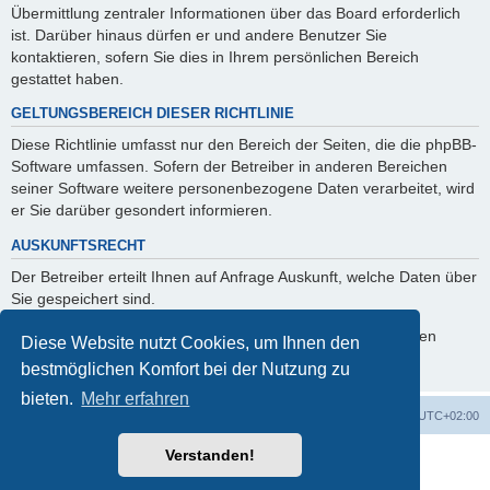
Übermittlung zentraler Informationen über das Board erforderlich
ist. Darüber hinaus dürfen er und andere Benutzer Sie
kontaktieren, sofern Sie dies in Ihrem persönlichen Bereich
gestattet haben.
GELTUNGSBEREICH DIESER RICHTLINIE
Diese Richtlinie umfasst nur den Bereich der Seiten, die die phpBB-
Software umfassen. Sofern der Betreiber in anderen Bereichen
seiner Software weitere personenbezogene Daten verarbeitet, wird
er Sie darüber gesondert informieren.
AUSKUNFTSRECHT
Der Betreiber erteilt Ihnen auf Anfrage Auskunft, welche Daten über
Sie gespeichert sind.
Sie können jederzeit die Löschung bzw. Sperrung Ihrer Daten
Diese Website nutzt Cookies, um Ihnen den
verlangen. Kontaktieren Sie hierzu bitte den Betreiber.
bestmöglichen Komfort bei der Nutzung zu
bieten.
Mehr erfahren
Foren-Übersicht
Alle Cookies löschen
Alle Zeiten sind
UTC+02:00
Verstanden!
Powered by
phpBB
® Forum Software © phpBB Limited
Deutsche Übersetzung durch
phpBB.de