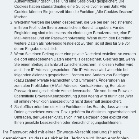
Authentifizierungsschlüssel und eine Session-ID gespeichert. Die
Cookies haben standardmäßig eine Gültigkeit von einem Jahr. Alle
Cookies können Sie jederzeit über die Funktion „Alle Cookies löschen“
löschen.
Weiterhin werden die Daten gespeichert, die Sie bei der Registrierung,
in Ihrem Profil oder Ihrem persönlichem Bereich angeben. Für die
Registrierung sind mindestens ein eindeutiger Benutzername, eine E-
Mail-Adresse und ein Passwort notwendig. Wenn durch den Betreiber
weitere Daten als notwendig festgelegt wurden, so ist dies für Sie vor
deren Eingabe ersichtlich.
Wenn Sie einen Beitrag oder eine private Nachricht erstellen, so werden
die dort eingegebenen Daten ebenfalls gespeichert. Gleiches gilt, wenn
Sie einen Beitrag als Entwurf zwischenspeichern. In diesen Fällen wird
auch Ihre IP-Adresse gespeichert. Die IP-Adresse wird weiterhin bei
folgenden Aktionen gespeichert: Löschen und Ändern von Beiträgen
(dazu zählen Private Nachrichten und Umfragen), Änderungen an
zentralen Profildaten (E-Mail-Adresse, Kontoaktivierung, Benutzer-
Passwort) und gescheiterte Anmeldeversuche. Die von Ihrem Browser
übermittelte Browser-Kennzeichnung (User Agent) wird nur in der „Wer
ist online?“-Funktion angezeigt und nicht dauerhaft gespeichert.
Schließlich erfordern einzelne Funktionen des Boards, dass weitere
Daten gespeichert werden. Dazu gehören Ihr Abstimmungsverhalten bei
Umfragen, der Gelesen-Status von Ihren Beiträgen oder explizit von
Ihnen gesetzte Lesezeichen oder Benachrichtigungsfunktionen.
Ihr Passwort wird mit einer Einwege-Verschlüsselung (Hash)
gespeichert, so dass es sicher ist. Jedoch wird Ihnen empfohlen,