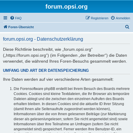
forum.opsi.org
FAQ
Registrieren
Anmelden
S
Foren-Übersicht
u
forum.opsi.org - Datenschutzerklärung
c
h
Diese Richtlinie beschreibt, wie „forum.opsi.org“
(„https://forum.opsi.org“) (im Folgenden „der Betreiber“) die Daten
e
verwendet, die während Ihres Foren-Besuchs gesammelt werden.
UMFANG UND ART DER DATENSPEICHERUNG
Ihre Daten werden auf vier verschiedene Arten gesammelt:
Die Forensoftware phpBB erstellt bei Ihrem Besuch des Boards mehrere
Cookies. Cookies sind kleine Textdateien, die Ihr Browser als temporäre
Dateien ablegt und die zwischen den einzelnen Aufrufen des Boards
erhalten bleiben. In diesen Cookies sind die aktuelle ID Ihrer Sitzung
(damit Ihnen alle Seitenaufrufe zugeordnet werden können),
Informationen über die von Ihnen gelesenen Beiträge (zur Markierung
dieser als gelesen/ungelesen; sofern Sie nicht angemeldet sind) sowie
Informationen über Ihre Teilnahme an Umfragen (sofern Sie nicht
angemeldet sind) gespeichert. Ferner werden Ihre Benutzer-ID, ein