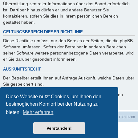
Übermittlung zentraler Informationen über das Board erforderlich
ist. Darüber hinaus dürfen er und andere Benutzer Sie
kontaktieren, sofern Sie dies in Ihrem persönlichen Bereich
gestattet haben.
GELTUNGSBEREICH DIESER RICHTLINIE
Diese Richtlinie umfasst nur den Bereich der Seiten, die die phpBB-
Software umfassen. Sofern der Betreiber in anderen Bereichen
seiner Software weitere personenbezogene Daten verarbeitet, wird
er Sie darüber gesondert informieren.
AUSKUNFTSRECHT
Der Betreiber erteilt Ihnen auf Anfrage Auskunft, welche Daten über
Sie gespeichert sind.
Sie können jederzeit die Löschung bzw. Sperrung Ihrer Daten
Diese Website nutzt Cookies, um Ihnen den
verlangen. Kontaktieren Sie hierzu bitte den Betreiber.
bestmöglichen Komfort bei der Nutzung zu
bieten.
Mehr erfahren
Foren-Übersicht
Alle Cookies löschen
Alle Zeiten sind
UTC+02:00
Verstanden!
Powered by
phpBB
® Forum Software © phpBB Limited
Deutsche Übersetzung durch
phpBB.de