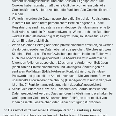
Authentifizierungsschlüssel und eine Session-ID gespeichert. Die
Cookies haben standardmäßig eine Gültigkeit von einem Jahr. Alle
Cookies können Sie jederzeit über die Funktion „Alle Cookies löschen“
löschen.
Weiterhin werden die Daten gespeichert, die Sie bei der Registrierung,
in Ihrem Profil oder Ihrem persönlichem Bereich angeben. Für die
Registrierung sind mindestens ein eindeutiger Benutzername, eine E-
Mail-Adresse und ein Passwort notwendig. Wenn durch den Betreiber
weitere Daten als notwendig festgelegt wurden, so ist dies für Sie vor
deren Eingabe ersichtlich.
Wenn Sie einen Beitrag oder eine private Nachricht erstellen, so werden
die dort eingegebenen Daten ebenfalls gespeichert. Gleiches gilt, wenn
Sie einen Beitrag als Entwurf zwischenspeichern. In diesen Fällen wird
auch Ihre IP-Adresse gespeichert. Die IP-Adresse wird weiterhin bei
folgenden Aktionen gespeichert: Löschen und Ändern von Beiträgen
(dazu zählen Private Nachrichten und Umfragen), Änderungen an
zentralen Profildaten (E-Mail-Adresse, Kontoaktivierung, Benutzer-
Passwort) und gescheiterte Anmeldeversuche. Die von Ihrem Browser
übermittelte Browser-Kennzeichnung (User Agent) wird nur in der „Wer
ist online?“-Funktion angezeigt und nicht dauerhaft gespeichert.
Schließlich erfordern einzelne Funktionen des Boards, dass weitere
Daten gespeichert werden. Dazu gehören Ihr Abstimmungsverhalten bei
Umfragen, der Gelesen-Status von Ihren Beiträgen oder explizit von
Ihnen gesetzte Lesezeichen oder Benachrichtigungsfunktionen.
Ihr Passwort wird mit einer Einwege-Verschlüsselung (Hash)
gespeichert, so dass es sicher ist. Jedoch wird Ihnen empfohlen,