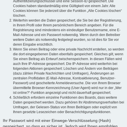
Authentifizierungsschlüssel und eine Session-ID gespeichert. Die
Cookies haben standardmäßig eine Gültigkeit von einem Jahr. Alle
Cookies können Sie jederzeit über die Funktion „Alle Cookies löschen“
löschen.
Weiterhin werden die Daten gespeichert, die Sie bei der Registrierung,
in Ihrem Profil oder Ihrem persönlichem Bereich angeben. Für die
Registrierung sind mindestens ein eindeutiger Benutzername, eine E-
Mail-Adresse und ein Passwort notwendig. Wenn durch den Betreiber
weitere Daten als notwendig festgelegt wurden, so ist dies für Sie vor
deren Eingabe ersichtlich.
Wenn Sie einen Beitrag oder eine private Nachricht erstellen, so werden
die dort eingegebenen Daten ebenfalls gespeichert. Gleiches gilt, wenn
Sie einen Beitrag als Entwurf zwischenspeichern. In diesen Fällen wird
auch Ihre IP-Adresse gespeichert. Die IP-Adresse wird weiterhin bei
folgenden Aktionen gespeichert: Löschen und Ändern von Beiträgen
(dazu zählen Private Nachrichten und Umfragen), Änderungen an
zentralen Profildaten (E-Mail-Adresse, Kontoaktivierung, Benutzer-
Passwort) und gescheiterte Anmeldeversuche. Die von Ihrem Browser
übermittelte Browser-Kennzeichnung (User Agent) wird nur in der „Wer
ist online?“-Funktion angezeigt und nicht dauerhaft gespeichert.
Schließlich erfordern einzelne Funktionen des Boards, dass weitere
Daten gespeichert werden. Dazu gehören Ihr Abstimmungsverhalten bei
Umfragen, der Gelesen-Status von Ihren Beiträgen oder explizit von
Ihnen gesetzte Lesezeichen oder Benachrichtigungsfunktionen.
Ihr Passwort wird mit einer Einwege-Verschlüsselung (Hash)
gespeichert, so dass es sicher ist. Jedoch wird Ihnen empfohlen,