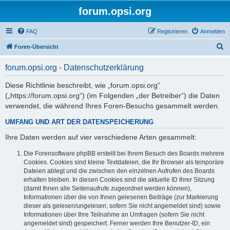
forum.opsi.org
FAQ
Registrieren
Anmelden
S
Foren-Übersicht
u
forum.opsi.org - Datenschutzerklärung
c
h
Diese Richtlinie beschreibt, wie „forum.opsi.org“
(„https://forum.opsi.org“) (im Folgenden „der Betreiber“) die Daten
e
verwendet, die während Ihres Foren-Besuchs gesammelt werden.
UMFANG UND ART DER DATENSPEICHERUNG
Ihre Daten werden auf vier verschiedene Arten gesammelt:
Die Forensoftware phpBB erstellt bei Ihrem Besuch des Boards mehrere
Cookies. Cookies sind kleine Textdateien, die Ihr Browser als temporäre
Dateien ablegt und die zwischen den einzelnen Aufrufen des Boards
erhalten bleiben. In diesen Cookies sind die aktuelle ID Ihrer Sitzung
(damit Ihnen alle Seitenaufrufe zugeordnet werden können),
Informationen über die von Ihnen gelesenen Beiträge (zur Markierung
dieser als gelesen/ungelesen; sofern Sie nicht angemeldet sind) sowie
Informationen über Ihre Teilnahme an Umfragen (sofern Sie nicht
angemeldet sind) gespeichert. Ferner werden Ihre Benutzer-ID, ein