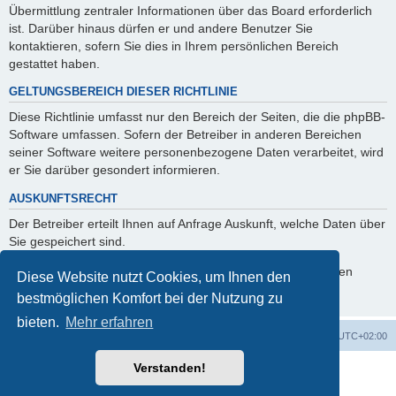
Übermittlung zentraler Informationen über das Board erforderlich
ist. Darüber hinaus dürfen er und andere Benutzer Sie
kontaktieren, sofern Sie dies in Ihrem persönlichen Bereich
gestattet haben.
GELTUNGSBEREICH DIESER RICHTLINIE
Diese Richtlinie umfasst nur den Bereich der Seiten, die die phpBB-
Software umfassen. Sofern der Betreiber in anderen Bereichen
seiner Software weitere personenbezogene Daten verarbeitet, wird
er Sie darüber gesondert informieren.
AUSKUNFTSRECHT
Der Betreiber erteilt Ihnen auf Anfrage Auskunft, welche Daten über
Sie gespeichert sind.
Sie können jederzeit die Löschung bzw. Sperrung Ihrer Daten
Diese Website nutzt Cookies, um Ihnen den
verlangen. Kontaktieren Sie hierzu bitte den Betreiber.
bestmöglichen Komfort bei der Nutzung zu
bieten.
Mehr erfahren
Foren-Übersicht
Alle Cookies löschen
Alle Zeiten sind
UTC+02:00
Verstanden!
Powered by
phpBB
® Forum Software © phpBB Limited
Deutsche Übersetzung durch
phpBB.de