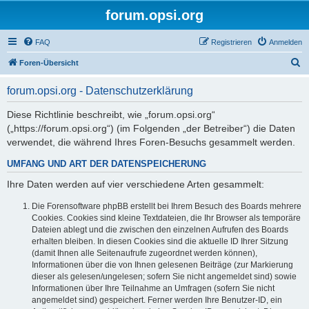
forum.opsi.org
FAQ
Registrieren
Anmelden
S
Foren-Übersicht
u
forum.opsi.org - Datenschutzerklärung
c
h
Diese Richtlinie beschreibt, wie „forum.opsi.org“
(„https://forum.opsi.org“) (im Folgenden „der Betreiber“) die Daten
e
verwendet, die während Ihres Foren-Besuchs gesammelt werden.
UMFANG UND ART DER DATENSPEICHERUNG
Ihre Daten werden auf vier verschiedene Arten gesammelt:
Die Forensoftware phpBB erstellt bei Ihrem Besuch des Boards mehrere
Cookies. Cookies sind kleine Textdateien, die Ihr Browser als temporäre
Dateien ablegt und die zwischen den einzelnen Aufrufen des Boards
erhalten bleiben. In diesen Cookies sind die aktuelle ID Ihrer Sitzung
(damit Ihnen alle Seitenaufrufe zugeordnet werden können),
Informationen über die von Ihnen gelesenen Beiträge (zur Markierung
dieser als gelesen/ungelesen; sofern Sie nicht angemeldet sind) sowie
Informationen über Ihre Teilnahme an Umfragen (sofern Sie nicht
angemeldet sind) gespeichert. Ferner werden Ihre Benutzer-ID, ein