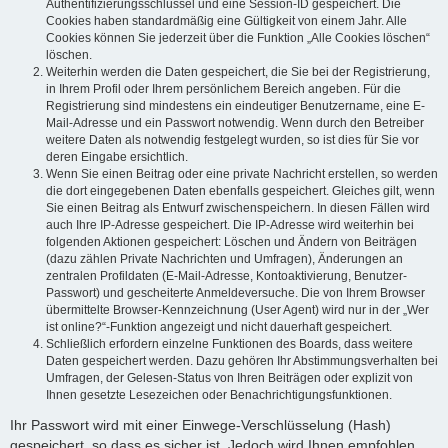
Authentifizierungsschlüssel und eine Session-ID gespeichert. Die
Cookies haben standardmäßig eine Gültigkeit von einem Jahr. Alle
Cookies können Sie jederzeit über die Funktion „Alle Cookies löschen“
löschen.
Weiterhin werden die Daten gespeichert, die Sie bei der Registrierung,
in Ihrem Profil oder Ihrem persönlichem Bereich angeben. Für die
Registrierung sind mindestens ein eindeutiger Benutzername, eine E-
Mail-Adresse und ein Passwort notwendig. Wenn durch den Betreiber
weitere Daten als notwendig festgelegt wurden, so ist dies für Sie vor
deren Eingabe ersichtlich.
Wenn Sie einen Beitrag oder eine private Nachricht erstellen, so werden
die dort eingegebenen Daten ebenfalls gespeichert. Gleiches gilt, wenn
Sie einen Beitrag als Entwurf zwischenspeichern. In diesen Fällen wird
auch Ihre IP-Adresse gespeichert. Die IP-Adresse wird weiterhin bei
folgenden Aktionen gespeichert: Löschen und Ändern von Beiträgen
(dazu zählen Private Nachrichten und Umfragen), Änderungen an
zentralen Profildaten (E-Mail-Adresse, Kontoaktivierung, Benutzer-
Passwort) und gescheiterte Anmeldeversuche. Die von Ihrem Browser
übermittelte Browser-Kennzeichnung (User Agent) wird nur in der „Wer
ist online?“-Funktion angezeigt und nicht dauerhaft gespeichert.
Schließlich erfordern einzelne Funktionen des Boards, dass weitere
Daten gespeichert werden. Dazu gehören Ihr Abstimmungsverhalten bei
Umfragen, der Gelesen-Status von Ihren Beiträgen oder explizit von
Ihnen gesetzte Lesezeichen oder Benachrichtigungsfunktionen.
Ihr Passwort wird mit einer Einwege-Verschlüsselung (Hash)
gespeichert, so dass es sicher ist. Jedoch wird Ihnen empfohlen,