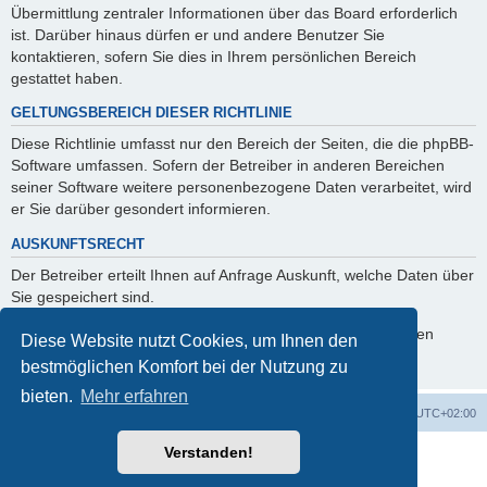
Übermittlung zentraler Informationen über das Board erforderlich
ist. Darüber hinaus dürfen er und andere Benutzer Sie
kontaktieren, sofern Sie dies in Ihrem persönlichen Bereich
gestattet haben.
GELTUNGSBEREICH DIESER RICHTLINIE
Diese Richtlinie umfasst nur den Bereich der Seiten, die die phpBB-
Software umfassen. Sofern der Betreiber in anderen Bereichen
seiner Software weitere personenbezogene Daten verarbeitet, wird
er Sie darüber gesondert informieren.
AUSKUNFTSRECHT
Der Betreiber erteilt Ihnen auf Anfrage Auskunft, welche Daten über
Sie gespeichert sind.
Sie können jederzeit die Löschung bzw. Sperrung Ihrer Daten
Diese Website nutzt Cookies, um Ihnen den
verlangen. Kontaktieren Sie hierzu bitte den Betreiber.
bestmöglichen Komfort bei der Nutzung zu
bieten.
Mehr erfahren
Foren-Übersicht
Alle Cookies löschen
Alle Zeiten sind
UTC+02:00
Verstanden!
Powered by
phpBB
® Forum Software © phpBB Limited
Deutsche Übersetzung durch
phpBB.de