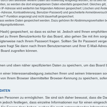
rch den Betreiber weitere Daten als notwendig festgelegt wurden, so ist dies für 
ellen, so werden die dort eingegebenen Daten ebenfalls gespeichert. Gleiches gilt
ie IP-Adresse wird weiterhin bei folgenden Aktionen gespeichert: Löschen und Änd
l-Adresse, Kontoaktivierung, Benutzer-Passwort) und gescheiterte Anmeldeversuch
ine?“-Funktion angezeigt und nicht dauerhaft gespeichert.
 dass weitere Daten gespeichert werden. Dazu gehören Ihr Abstimmungsverhalten b
htigungsfunktionen.
Hash) gespeichert, so dass es sicher ist. Jedoch wird Ihnen empfohlen,
el zu Ihrem Benutzerkonto für das Board, also gehen Sie mit ihm sorg
htigterweise nach Ihrem Passwort fragen. Sollten Sie Ihr Passwort verg
are fragt Sie dann nach Ihrem Benutzernamen und Ihrer E-Mail-Adres
 Board zugreifen können.
enen und oben näher spezifizierten Daten zu speichern, um das Board 
en einer Interessenabwägung zwischen Ihren und seinen Interessen sowi
von Ihrem Browser übermittelter Browser-Kennung zu speichern, sofer
 DATEN
n Personen zu ermöglichen. Sie sind sich daher bewusst, dass die Date
n jedoch festlegen, dass einzelne Informationen nur für einen eingeschr