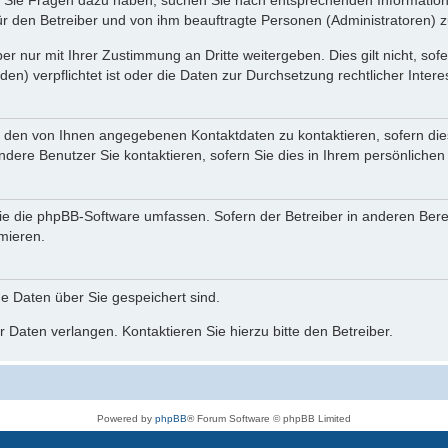
nn Sie Fragen dazu haben, suchen Sie nach entsprechenden Information
für den Betreiber und von ihm beauftragte Personen (Administratoren) z
r nur mit Ihrer Zustimmung an Dritte weitergeben. Dies gilt nicht, so
n) verpflichtet ist oder die Daten zur Durchsetzung rechtlicher Interes
r den von Ihnen angegebenen Kontaktdaten zu kontaktieren, sofern die
andere Benutzer Sie kontaktieren, sofern Sie dies in Ihrem persönlichen
, die die phpBB-Software umfassen. Sofern der Betreiber in anderen Be
rmieren.
he Daten über Sie gespeichert sind.
 Daten verlangen. Kontaktieren Sie hierzu bitte den Betreiber.
Powered by
phpBB
® Forum Software © phpBB Limited
Deutsche Übersetzung durch
phpBB.de