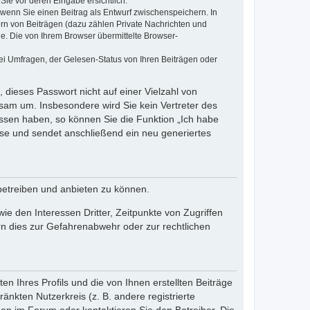
Sie vor deren Eingabe ersichtlich.
, wenn Sie einen Beitrag als Entwurf zwischenspeichern. In
ern von Beiträgen (dazu zählen Private Nachrichten und
e. Die von Ihrem Browser übermittelte Browser-
ei Umfragen, der Gelesen-Status von Ihren Beiträgen oder
 dieses Passwort nicht auf einer Vielzahl von
sam um. Insbesondere wird Sie kein Vertreter des
essen haben, so können Sie die Funktion „Ich habe
se und sendet anschließend ein neu generiertes
betreiben und anbieten zu können.
e den Interessen Dritter, Zeitpunkte von Zugriffen
n dies zur Gefahrenabwehr oder zur rechtlichen
n Ihres Profils und die von Ihnen erstellten Beiträge
änkten Nutzerkreis (z. B. andere registrierte