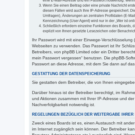
eine E-Mail-Adresse und ein Passwort notwendig. Wenn du
Wenn Sie einen Beitrag oder eine private Nachricht erst
diesen Fällen wird auch Ihre IP-Adresse gespeichert. D
Umfragen), Änderungen an zentralen Profildaten (E-Mai
Kennzeichnung (User Agent) wird nur in der „Wer ist onl
Schließlich erfordern einzelne Funktionen des Boards,
explizit von Ihnen gesetzte Lesezeichen oder Benachric
Ihr Passwort wird mit einer Einwege-Verschlüsselung (
Webseiten zu verwenden. Das Passwort ist Ihr Schlüss
Betreibers, von phpBB Limited oder ein Dritter berec
mein Passwort vergessen“ benutzen. Die phpBB-Softw
Passwort an diese Adresse, mit dem Sie dann auf das
GESTATTUNG DER DATENSPEICHERUNG
Sie gestatten dem Betreiber, die von Ihnen eingegeb
Darüber hinaus ist der Betreiber berechtigt, im Rahm
und Aktionen zusammen mit Ihrer IP-Adresse und der 
Nachverfolgbarkeit notwendig ist.
REGELUNGEN BEZÜGLICH DER WEITERGABE IHRER
Zweck eines Boards ist es, einen Austausch mit andere
im Internet zugänglich sein können. Der Betreiber kan