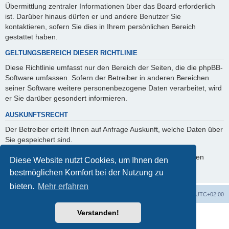
Übermittlung zentraler Informationen über das Board erforderlich
ist. Darüber hinaus dürfen er und andere Benutzer Sie
kontaktieren, sofern Sie dies in Ihrem persönlichen Bereich
gestattet haben.
GELTUNGSBEREICH DIESER RICHTLINIE
Diese Richtlinie umfasst nur den Bereich der Seiten, die die phpBB-
Software umfassen. Sofern der Betreiber in anderen Bereichen
seiner Software weitere personenbezogene Daten verarbeitet, wird
er Sie darüber gesondert informieren.
AUSKUNFTSRECHT
Der Betreiber erteilt Ihnen auf Anfrage Auskunft, welche Daten über
Sie gespeichert sind.
Sie können jederzeit die Löschung bzw. Sperrung Ihrer Daten
Diese Website nutzt Cookies, um Ihnen den
verlangen. Kontaktieren Sie hierzu bitte den Betreiber.
bestmöglichen Komfort bei der Nutzung zu
bieten.
Mehr erfahren
Foren-Übersicht
Alle Cookies löschen
Alle Zeiten sind
UTC+02:00
Verstanden!
Powered by
phpBB
® Forum Software © phpBB Limited
Deutsche Übersetzung durch
phpBB.de