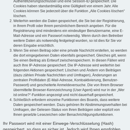
Authentifizierungsschlüssel und eine Session-ID gespeichert. Die
Cookies haben standardmäßig eine Gültigkeit von einem Jahr. Alle
Cookies können Sie jederzeit über die Funktion „Alle Cookies löschen“
löschen.
Weiterhin werden die Daten gespeichert, die Sie bei der Registrierung,
in Ihrem Profil oder Ihrem persönlichem Bereich angeben. Für die
Registrierung sind mindestens ein eindeutiger Benutzername, eine E-
Mail-Adresse und ein Passwort notwendig. Wenn durch den Betreiber
weitere Daten als notwendig festgelegt wurden, so ist dies für Sie vor
deren Eingabe ersichtlich.
Wenn Sie einen Beitrag oder eine private Nachricht erstellen, so werden
die dort eingegebenen Daten ebenfalls gespeichert. Gleiches gilt, wenn
Sie einen Beitrag als Entwurf zwischenspeichern. In diesen Fällen wird
auch Ihre IP-Adresse gespeichert. Die IP-Adresse wird weiterhin bei
folgenden Aktionen gespeichert: Löschen und Ändern von Beiträgen
(dazu zählen Private Nachrichten und Umfragen), Änderungen an
zentralen Profildaten (E-Mail-Adresse, Kontoaktivierung, Benutzer-
Passwort) und gescheiterte Anmeldeversuche. Die von Ihrem Browser
übermittelte Browser-Kennzeichnung (User Agent) wird nur in der „Wer
ist online?“-Funktion angezeigt und nicht dauerhaft gespeichert.
Schließlich erfordern einzelne Funktionen des Boards, dass weitere
Daten gespeichert werden. Dazu gehören Ihr Abstimmungsverhalten bei
Umfragen, der Gelesen-Status von Ihren Beiträgen oder explizit von
Ihnen gesetzte Lesezeichen oder Benachrichtigungsfunktionen.
Ihr Passwort wird mit einer Einwege-Verschlüsselung (Hash)
gespeichert, so dass es sicher ist. Jedoch wird Ihnen empfohlen,