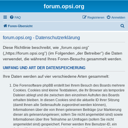
forum.opsi.org
FAQ
Registrieren
Anmelden
S
Foren-Übersicht
u
forum.opsi.org - Datenschutzerklärung
c
h
Diese Richtlinie beschreibt, wie „forum.opsi.org“
(„https://forum.opsi.org“) (im Folgenden „der Betreiber“) die Daten
e
verwendet, die während Ihres Foren-Besuchs gesammelt werden.
UMFANG UND ART DER DATENSPEICHERUNG
Ihre Daten werden auf vier verschiedene Arten gesammelt:
Die Forensoftware phpBB erstellt bei Ihrem Besuch des Boards mehrere
Cookies. Cookies sind kleine Textdateien, die Ihr Browser als temporäre
Dateien ablegt und die zwischen den einzelnen Aufrufen des Boards
erhalten bleiben. In diesen Cookies sind die aktuelle ID Ihrer Sitzung
(damit Ihnen alle Seitenaufrufe zugeordnet werden können),
Informationen über die von Ihnen gelesenen Beiträge (zur Markierung
dieser als gelesen/ungelesen; sofern Sie nicht angemeldet sind) sowie
Informationen über Ihre Teilnahme an Umfragen (sofern Sie nicht
angemeldet sind) gespeichert. Ferner werden Ihre Benutzer-ID, ein