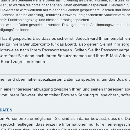
rch den Betreiber weitere Daten als notwendig festgelegt wurden, so ist dies für 
ellen, so werden die dort eingegebenen Daten ebenfalls gespeichert. Gleiches gilt
ie IP-Adresse wird weiterhin bei folgenden Aktionen gespeichert: Löschen und Änd
l-Adresse, Kontoaktivierung, Benutzer-Passwort) und gescheiterte Anmeldeversuch
ine?“-Funktion angezeigt und nicht dauerhaft gespeichert.
 dass weitere Daten gespeichert werden. Dazu gehören Ihr Abstimmungsverhalten b
htigungsfunktionen.
Hash) gespeichert, so dass es sicher ist. Jedoch wird Ihnen empfohlen,
el zu Ihrem Benutzerkonto für das Board, also gehen Sie mit ihm sorg
htigterweise nach Ihrem Passwort fragen. Sollten Sie Ihr Passwort verg
are fragt Sie dann nach Ihrem Benutzernamen und Ihrer E-Mail-Adres
 Board zugreifen können.
enen und oben näher spezifizierten Daten zu speichern, um das Board 
en einer Interessenabwägung zwischen Ihren und seinen Interessen sowi
von Ihrem Browser übermittelter Browser-Kennung zu speichern, sofer
 DATEN
n Personen zu ermöglichen. Sie sind sich daher bewusst, dass die Date
n jedoch festlegen, dass einzelne Informationen nur für einen eingeschr