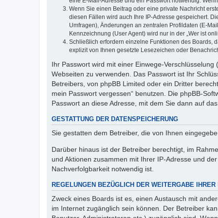
eine E-Mail-Adresse und ein Passwort notwendig. Wenn du
Wenn Sie einen Beitrag oder eine private Nachricht erst
diesen Fällen wird auch Ihre IP-Adresse gespeichert. D
Umfragen), Änderungen an zentralen Profildaten (E-Mai
Kennzeichnung (User Agent) wird nur in der „Wer ist onl
Schließlich erfordern einzelne Funktionen des Boards,
explizit von Ihnen gesetzte Lesezeichen oder Benachric
Ihr Passwort wird mit einer Einwege-Verschlüsselung (
Webseiten zu verwenden. Das Passwort ist Ihr Schlüss
Betreibers, von phpBB Limited oder ein Dritter berec
mein Passwort vergessen“ benutzen. Die phpBB-Softw
Passwort an diese Adresse, mit dem Sie dann auf das
GESTATTUNG DER DATENSPEICHERUNG
Sie gestatten dem Betreiber, die von Ihnen eingegeb
Darüber hinaus ist der Betreiber berechtigt, im Rahm
und Aktionen zusammen mit Ihrer IP-Adresse und der 
Nachverfolgbarkeit notwendig ist.
REGELUNGEN BEZÜGLICH DER WEITERGABE IHRER
Zweck eines Boards ist es, einen Austausch mit andere
im Internet zugänglich sein können. Der Betreiber kan