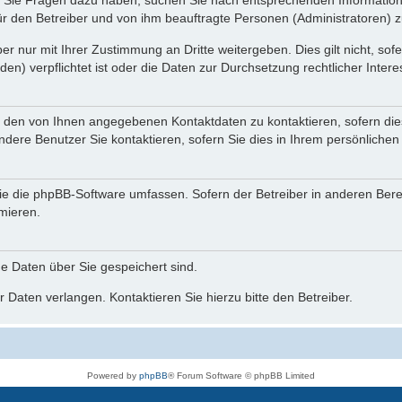
nn Sie Fragen dazu haben, suchen Sie nach entsprechenden Information
für den Betreiber und von ihm beauftragte Personen (Administratoren) z
r nur mit Ihrer Zustimmung an Dritte weitergeben. Dies gilt nicht, so
n) verpflichtet ist oder die Daten zur Durchsetzung rechtlicher Interes
r den von Ihnen angegebenen Kontaktdaten zu kontaktieren, sofern die
andere Benutzer Sie kontaktieren, sofern Sie dies in Ihrem persönlichen
, die die phpBB-Software umfassen. Sofern der Betreiber in anderen Be
rmieren.
he Daten über Sie gespeichert sind.
 Daten verlangen. Kontaktieren Sie hierzu bitte den Betreiber.
Powered by
phpBB
® Forum Software © phpBB Limited
Deutsche Übersetzung durch
phpBB.de