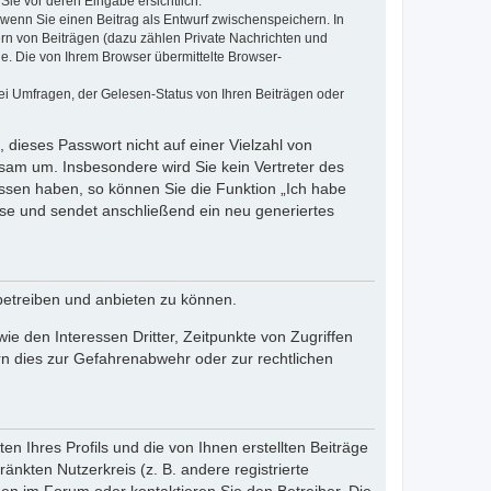
Sie vor deren Eingabe ersichtlich.
, wenn Sie einen Beitrag als Entwurf zwischenspeichern. In
ern von Beiträgen (dazu zählen Private Nachrichten und
e. Die von Ihrem Browser übermittelte Browser-
ei Umfragen, der Gelesen-Status von Ihren Beiträgen oder
 dieses Passwort nicht auf einer Vielzahl von
sam um. Insbesondere wird Sie kein Vertreter des
essen haben, so können Sie die Funktion „Ich habe
se und sendet anschließend ein neu generiertes
betreiben und anbieten zu können.
e den Interessen Dritter, Zeitpunkte von Zugriffen
n dies zur Gefahrenabwehr oder zur rechtlichen
n Ihres Profils und die von Ihnen erstellten Beiträge
änkten Nutzerkreis (z. B. andere registrierte