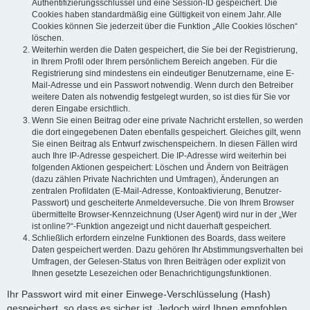
Authentifizierungsschlüssel und eine Session-ID gespeichert. Die
Cookies haben standardmäßig eine Gültigkeit von einem Jahr. Alle
Cookies können Sie jederzeit über die Funktion „Alle Cookies löschen“
löschen.
Weiterhin werden die Daten gespeichert, die Sie bei der Registrierung,
in Ihrem Profil oder Ihrem persönlichem Bereich angeben. Für die
Registrierung sind mindestens ein eindeutiger Benutzername, eine E-
Mail-Adresse und ein Passwort notwendig. Wenn durch den Betreiber
weitere Daten als notwendig festgelegt wurden, so ist dies für Sie vor
deren Eingabe ersichtlich.
Wenn Sie einen Beitrag oder eine private Nachricht erstellen, so werden
die dort eingegebenen Daten ebenfalls gespeichert. Gleiches gilt, wenn
Sie einen Beitrag als Entwurf zwischenspeichern. In diesen Fällen wird
auch Ihre IP-Adresse gespeichert. Die IP-Adresse wird weiterhin bei
folgenden Aktionen gespeichert: Löschen und Ändern von Beiträgen
(dazu zählen Private Nachrichten und Umfragen), Änderungen an
zentralen Profildaten (E-Mail-Adresse, Kontoaktivierung, Benutzer-
Passwort) und gescheiterte Anmeldeversuche. Die von Ihrem Browser
übermittelte Browser-Kennzeichnung (User Agent) wird nur in der „Wer
ist online?“-Funktion angezeigt und nicht dauerhaft gespeichert.
Schließlich erfordern einzelne Funktionen des Boards, dass weitere
Daten gespeichert werden. Dazu gehören Ihr Abstimmungsverhalten bei
Umfragen, der Gelesen-Status von Ihren Beiträgen oder explizit von
Ihnen gesetzte Lesezeichen oder Benachrichtigungsfunktionen.
Ihr Passwort wird mit einer Einwege-Verschlüsselung (Hash)
gespeichert, so dass es sicher ist. Jedoch wird Ihnen empfohlen,