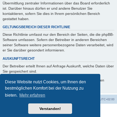
Übermittlung zentraler Informationen über das Board erforderlich
ist. Darüber hinaus dürfen er und andere Benutzer Sie
kontaktieren, sofern Sie dies in Ihrem persönlichen Bereich
gestattet haben.
GELTUNGSBEREICH DIESER RICHTLINIE
Diese Richtlinie umfasst nur den Bereich der Seiten, die die phpBB-
Software umfassen. Sofern der Betreiber in anderen Bereichen
seiner Software weitere personenbezogene Daten verarbeitet, wird
er Sie darüber gesondert informieren.
AUSKUNFTSRECHT
Der Betreiber erteilt Ihnen auf Anfrage Auskunft, welche Daten über
Sie gespeichert sind.
Sie können jederzeit die Löschung bzw. Sperrung Ihrer Daten
Diese Website nutzt Cookies, um Ihnen den
verlangen. Kontaktieren Sie hierzu bitte den Betreiber.
bestmöglichen Komfort bei der Nutzung zu
bieten.
Mehr erfahren
Foren-Übersicht
Alle Cookies löschen
Alle Zeiten sind
UTC+02:00
Verstanden!
Powered by
phpBB
® Forum Software © phpBB Limited
Deutsche Übersetzung durch
phpBB.de