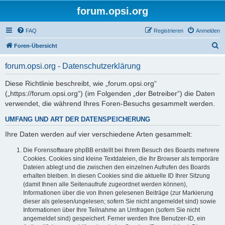
forum.opsi.org
FAQ
Registrieren
Anmelden
S
Foren-Übersicht
u
forum.opsi.org - Datenschutzerklärung
c
h
Diese Richtlinie beschreibt, wie „forum.opsi.org“
(„https://forum.opsi.org“) (im Folgenden „der Betreiber“) die Daten
e
verwendet, die während Ihres Foren-Besuchs gesammelt werden.
UMFANG UND ART DER DATENSPEICHERUNG
Ihre Daten werden auf vier verschiedene Arten gesammelt:
Die Forensoftware phpBB erstellt bei Ihrem Besuch des Boards mehrere
Cookies. Cookies sind kleine Textdateien, die Ihr Browser als temporäre
Dateien ablegt und die zwischen den einzelnen Aufrufen des Boards
erhalten bleiben. In diesen Cookies sind die aktuelle ID Ihrer Sitzung
(damit Ihnen alle Seitenaufrufe zugeordnet werden können),
Informationen über die von Ihnen gelesenen Beiträge (zur Markierung
dieser als gelesen/ungelesen; sofern Sie nicht angemeldet sind) sowie
Informationen über Ihre Teilnahme an Umfragen (sofern Sie nicht
angemeldet sind) gespeichert. Ferner werden Ihre Benutzer-ID, ein