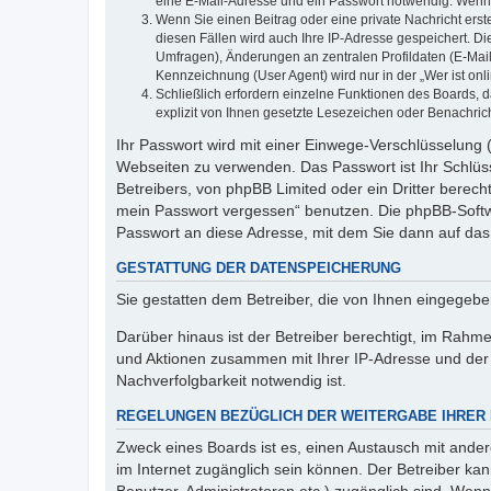
eine E-Mail-Adresse und ein Passwort notwendig. Wenn du
Wenn Sie einen Beitrag oder eine private Nachricht erst
diesen Fällen wird auch Ihre IP-Adresse gespeichert. D
Umfragen), Änderungen an zentralen Profildaten (E-Mai
Kennzeichnung (User Agent) wird nur in der „Wer ist onl
Schließlich erfordern einzelne Funktionen des Boards,
explizit von Ihnen gesetzte Lesezeichen oder Benachric
Ihr Passwort wird mit einer Einwege-Verschlüsselung (
Webseiten zu verwenden. Das Passwort ist Ihr Schlüss
Betreibers, von phpBB Limited oder ein Dritter berec
mein Passwort vergessen“ benutzen. Die phpBB-Softw
Passwort an diese Adresse, mit dem Sie dann auf das
GESTATTUNG DER DATENSPEICHERUNG
Sie gestatten dem Betreiber, die von Ihnen eingegeb
Darüber hinaus ist der Betreiber berechtigt, im Rahm
und Aktionen zusammen mit Ihrer IP-Adresse und der 
Nachverfolgbarkeit notwendig ist.
REGELUNGEN BEZÜGLICH DER WEITERGABE IHRER
Zweck eines Boards ist es, einen Austausch mit andere
im Internet zugänglich sein können. Der Betreiber kan