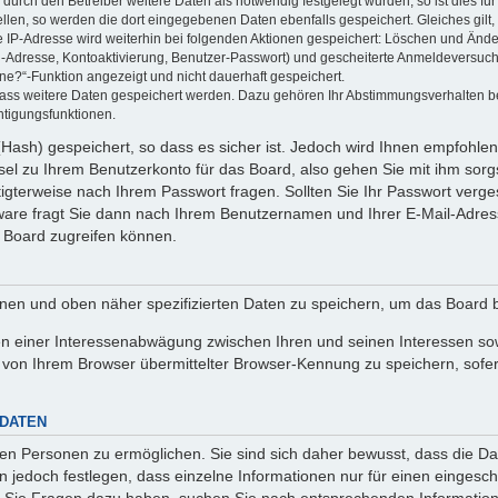
rch den Betreiber weitere Daten als notwendig festgelegt wurden, so ist dies für 
ellen, so werden die dort eingegebenen Daten ebenfalls gespeichert. Gleiches gilt
ie IP-Adresse wird weiterhin bei folgenden Aktionen gespeichert: Löschen und Änd
l-Adresse, Kontoaktivierung, Benutzer-Passwort) und gescheiterte Anmeldeversuch
ine?“-Funktion angezeigt und nicht dauerhaft gespeichert.
 dass weitere Daten gespeichert werden. Dazu gehören Ihr Abstimmungsverhalten b
htigungsfunktionen.
Hash) gespeichert, so dass es sicher ist. Jedoch wird Ihnen empfohlen,
el zu Ihrem Benutzerkonto für das Board, also gehen Sie mit ihm sorg
htigterweise nach Ihrem Passwort fragen. Sollten Sie Ihr Passwort verg
are fragt Sie dann nach Ihrem Benutzernamen und Ihrer E-Mail-Adres
 Board zugreifen können.
enen und oben näher spezifizierten Daten zu speichern, um das Board 
en einer Interessenabwägung zwischen Ihren und seinen Interessen sowi
von Ihrem Browser übermittelter Browser-Kennung zu speichern, sofer
 DATEN
n Personen zu ermöglichen. Sie sind sich daher bewusst, dass die Date
n jedoch festlegen, dass einzelne Informationen nur für einen eingeschr