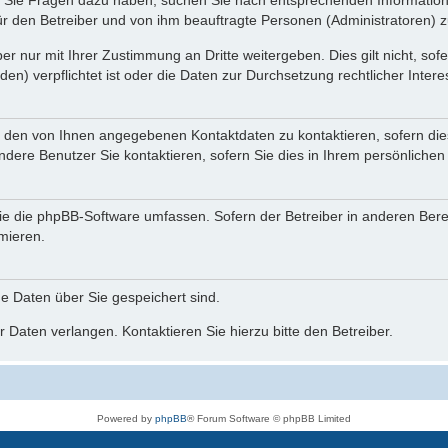
nn Sie Fragen dazu haben, suchen Sie nach entsprechenden Information
für den Betreiber und von ihm beauftragte Personen (Administratoren) z
r nur mit Ihrer Zustimmung an Dritte weitergeben. Dies gilt nicht, so
n) verpflichtet ist oder die Daten zur Durchsetzung rechtlicher Interes
r den von Ihnen angegebenen Kontaktdaten zu kontaktieren, sofern die
andere Benutzer Sie kontaktieren, sofern Sie dies in Ihrem persönlichen
, die die phpBB-Software umfassen. Sofern der Betreiber in anderen Be
rmieren.
he Daten über Sie gespeichert sind.
 Daten verlangen. Kontaktieren Sie hierzu bitte den Betreiber.
Powered by
phpBB
® Forum Software © phpBB Limited
Deutsche Übersetzung durch
phpBB.de