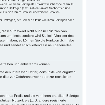
Sie vor deren Eingabe ersichtlich.
, wenn Sie einen Beitrag als Entwurf zwischenspeichern. In
ern von Beiträgen (dazu zählen Private Nachrichten und
e. Die von Ihrem Browser übermittelte Browser-
ei Umfragen, der Gelesen-Status von Ihren Beiträgen oder
 dieses Passwort nicht auf einer Vielzahl von
sam um. Insbesondere wird Sie kein Vertreter des
essen haben, so können Sie die Funktion „Ich habe
se und sendet anschließend ein neu generiertes
betreiben und anbieten zu können.
e den Interessen Dritter, Zeitpunkte von Zugriffen
n dies zur Gefahrenabwehr oder zur rechtlichen
n Ihres Profils und die von Ihnen erstellten Beiträge
änkten Nutzerkreis (z. B. andere registrierte