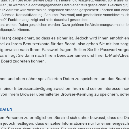
rch den Betreiber weitere Daten als notwendig festgelegt wurden, so ist dies für 
ellen, so werden die dort eingegebenen Daten ebenfalls gespeichert. Gleiches gilt
ie IP-Adresse wird weiterhin bei folgenden Aktionen gespeichert: Löschen und Änd
l-Adresse, Kontoaktivierung, Benutzer-Passwort) und gescheiterte Anmeldeversuch
ine?“-Funktion angezeigt und nicht dauerhaft gespeichert.
 dass weitere Daten gespeichert werden. Dazu gehören Ihr Abstimmungsverhalten b
htigungsfunktionen.
Hash) gespeichert, so dass es sicher ist. Jedoch wird Ihnen empfohlen,
el zu Ihrem Benutzerkonto für das Board, also gehen Sie mit ihm sorg
htigterweise nach Ihrem Passwort fragen. Sollten Sie Ihr Passwort verg
are fragt Sie dann nach Ihrem Benutzernamen und Ihrer E-Mail-Adres
 Board zugreifen können.
enen und oben näher spezifizierten Daten zu speichern, um das Board 
en einer Interessenabwägung zwischen Ihren und seinen Interessen sowi
von Ihrem Browser übermittelter Browser-Kennung zu speichern, sofer
 DATEN
n Personen zu ermöglichen. Sie sind sich daher bewusst, dass die Date
n jedoch festlegen, dass einzelne Informationen nur für einen eingeschr