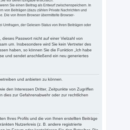
Sie vor deren Eingabe ersichtlich.
, wenn Sie einen Beitrag als Entwurf zwischenspeichern. In
ern von Beiträgen (dazu zählen Private Nachrichten und
e. Die von Ihrem Browser übermittelte Browser-
ei Umfragen, der Gelesen-Status von Ihren Beiträgen oder
 dieses Passwort nicht auf einer Vielzahl von
sam um. Insbesondere wird Sie kein Vertreter des
essen haben, so können Sie die Funktion „Ich habe
se und sendet anschließend ein neu generiertes
betreiben und anbieten zu können.
e den Interessen Dritter, Zeitpunkte von Zugriffen
n dies zur Gefahrenabwehr oder zur rechtlichen
n Ihres Profils und die von Ihnen erstellten Beiträge
änkten Nutzerkreis (z. B. andere registrierte