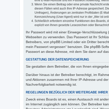
eine E-Mail-Adresse und ein Passwort notwendig. Wenn du
Wenn Sie einen Beitrag oder eine private Nachricht erst
diesen Fällen wird auch Ihre IP-Adresse gespeichert. D
Umfragen), Änderungen an zentralen Profildaten (E-Mai
Kennzeichnung (User Agent) wird nur in der „Wer ist onl
Schließlich erfordern einzelne Funktionen des Boards,
explizit von Ihnen gesetzte Lesezeichen oder Benachric
Ihr Passwort wird mit einer Einwege-Verschlüsselung (
Webseiten zu verwenden. Das Passwort ist Ihr Schlüss
Betreibers, von phpBB Limited oder ein Dritter berec
mein Passwort vergessen“ benutzen. Die phpBB-Softw
Passwort an diese Adresse, mit dem Sie dann auf das
GESTATTUNG DER DATENSPEICHERUNG
Sie gestatten dem Betreiber, die von Ihnen eingegeb
Darüber hinaus ist der Betreiber berechtigt, im Rahm
und Aktionen zusammen mit Ihrer IP-Adresse und der 
Nachverfolgbarkeit notwendig ist.
REGELUNGEN BEZÜGLICH DER WEITERGABE IHRER
Zweck eines Boards ist es, einen Austausch mit andere
im Internet zugänglich sein können. Der Betreiber kan