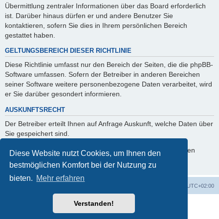
Übermittlung zentraler Informationen über das Board erforderlich
ist. Darüber hinaus dürfen er und andere Benutzer Sie
kontaktieren, sofern Sie dies in Ihrem persönlichen Bereich
gestattet haben.
GELTUNGSBEREICH DIESER RICHTLINIE
Diese Richtlinie umfasst nur den Bereich der Seiten, die die phpBB-
Software umfassen. Sofern der Betreiber in anderen Bereichen
seiner Software weitere personenbezogene Daten verarbeitet, wird
er Sie darüber gesondert informieren.
AUSKUNFTSRECHT
Der Betreiber erteilt Ihnen auf Anfrage Auskunft, welche Daten über
Sie gespeichert sind.
Sie können jederzeit die Löschung bzw. Sperrung Ihrer Daten
Diese Website nutzt Cookies, um Ihnen den
verlangen. Kontaktieren Sie hierzu bitte den Betreiber.
bestmöglichen Komfort bei der Nutzung zu
bieten.
Mehr erfahren
Foren-Übersicht
Alle Cookies löschen
Alle Zeiten sind
UTC+02:00
Verstanden!
Powered by
phpBB
® Forum Software © phpBB Limited
Deutsche Übersetzung durch
phpBB.de