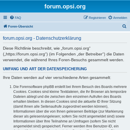
forum.opsi.org
FAQ
Registrieren
Anmelden
S
Foren-Übersicht
u
forum.opsi.org - Datenschutzerklärung
c
h
Diese Richtlinie beschreibt, wie „forum.opsi.org“
(„https://forum.opsi.org“) (im Folgenden „der Betreiber“) die Daten
e
verwendet, die während Ihres Foren-Besuchs gesammelt werden.
UMFANG UND ART DER DATENSPEICHERUNG
Ihre Daten werden auf vier verschiedene Arten gesammelt:
Die Forensoftware phpBB erstellt bei Ihrem Besuch des Boards mehrere
Cookies. Cookies sind kleine Textdateien, die Ihr Browser als temporäre
Dateien ablegt und die zwischen den einzelnen Aufrufen des Boards
erhalten bleiben. In diesen Cookies sind die aktuelle ID Ihrer Sitzung
(damit Ihnen alle Seitenaufrufe zugeordnet werden können),
Informationen über die von Ihnen gelesenen Beiträge (zur Markierung
dieser als gelesen/ungelesen; sofern Sie nicht angemeldet sind) sowie
Informationen über Ihre Teilnahme an Umfragen (sofern Sie nicht
angemeldet sind) gespeichert. Ferner werden Ihre Benutzer-ID, ein