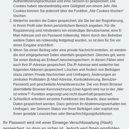
Authentifizierungsschlüssel und eine Session-ID gespeichert. Die
Cookies haben standardmäßig eine Gültigkeit von einem Jahr. Alle
Cookies können Sie jederzeit über die Funktion „Alle Cookies löschen“
löschen.
Weiterhin werden die Daten gespeichert, die Sie bei der Registrierung,
in Ihrem Profil oder Ihrem persönlichem Bereich angeben. Für die
Registrierung sind mindestens ein eindeutiger Benutzername, eine E-
Mail-Adresse und ein Passwort notwendig. Wenn durch den Betreiber
weitere Daten als notwendig festgelegt wurden, so ist dies für Sie vor
deren Eingabe ersichtlich.
Wenn Sie einen Beitrag oder eine private Nachricht erstellen, so werden
die dort eingegebenen Daten ebenfalls gespeichert. Gleiches gilt, wenn
Sie einen Beitrag als Entwurf zwischenspeichern. In diesen Fällen wird
auch Ihre IP-Adresse gespeichert. Die IP-Adresse wird weiterhin bei
folgenden Aktionen gespeichert: Löschen und Ändern von Beiträgen
(dazu zählen Private Nachrichten und Umfragen), Änderungen an
zentralen Profildaten (E-Mail-Adresse, Kontoaktivierung, Benutzer-
Passwort) und gescheiterte Anmeldeversuche. Die von Ihrem Browser
übermittelte Browser-Kennzeichnung (User Agent) wird nur in der „Wer
ist online?“-Funktion angezeigt und nicht dauerhaft gespeichert.
Schließlich erfordern einzelne Funktionen des Boards, dass weitere
Daten gespeichert werden. Dazu gehören Ihr Abstimmungsverhalten bei
Umfragen, der Gelesen-Status von Ihren Beiträgen oder explizit von
Ihnen gesetzte Lesezeichen oder Benachrichtigungsfunktionen.
Ihr Passwort wird mit einer Einwege-Verschlüsselung (Hash)
gespeichert, so dass es sicher ist. Jedoch wird Ihnen empfohlen,