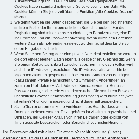
Authentifizierungsschlüssel und eine Session-ID gespeichert. Die
Cookies haben standardmäßig eine Gültigkeit von einem Jahr. Alle
Cookies können Sie jederzeit über die Funktion „Alle Cookies löschen“
löschen.
Weiterhin werden die Daten gespeichert, die Sie bei der Registrierung,
in Ihrem Profil oder Ihrem persönlichem Bereich angeben. Für die
Registrierung sind mindestens ein eindeutiger Benutzername, eine E-
Mail-Adresse und ein Passwort notwendig. Wenn durch den Betreiber
weitere Daten als notwendig festgelegt wurden, so ist dies für Sie vor
deren Eingabe ersichtlich.
Wenn Sie einen Beitrag oder eine private Nachricht erstellen, so werden
die dort eingegebenen Daten ebenfalls gespeichert. Gleiches gilt, wenn
Sie einen Beitrag als Entwurf zwischenspeichern. In diesen Fällen wird
auch Ihre IP-Adresse gespeichert. Die IP-Adresse wird weiterhin bei
folgenden Aktionen gespeichert: Löschen und Ändern von Beiträgen
(dazu zählen Private Nachrichten und Umfragen), Änderungen an
zentralen Profildaten (E-Mail-Adresse, Kontoaktivierung, Benutzer-
Passwort) und gescheiterte Anmeldeversuche. Die von Ihrem Browser
übermittelte Browser-Kennzeichnung (User Agent) wird nur in der „Wer
ist online?“-Funktion angezeigt und nicht dauerhaft gespeichert.
Schließlich erfordern einzelne Funktionen des Boards, dass weitere
Daten gespeichert werden. Dazu gehören Ihr Abstimmungsverhalten bei
Umfragen, der Gelesen-Status von Ihren Beiträgen oder explizit von
Ihnen gesetzte Lesezeichen oder Benachrichtigungsfunktionen.
Ihr Passwort wird mit einer Einwege-Verschlüsselung (Hash)
gespeichert, so dass es sicher ist. Jedoch wird Ihnen empfohlen,