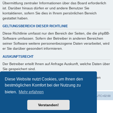
Übermittlung zentraler Informationen über das Board erforderlich
ist. Darüber hinaus dürfen er und andere Benutzer Sie
kontaktieren, sofern Sie dies in Ihrem persönlichen Bereich
gestattet haben.
GELTUNGSBEREICH DIESER RICHTLINIE
Diese Richtlinie umfasst nur den Bereich der Seiten, die die phpBB-
Software umfassen. Sofern der Betreiber in anderen Bereichen
seiner Software weitere personenbezogene Daten verarbeitet, wird
er Sie darüber gesondert informieren.
AUSKUNFTSRECHT
Der Betreiber erteilt Ihnen auf Anfrage Auskunft, welche Daten über
Sie gespeichert sind.
Sie können jederzeit die Löschung bzw. Sperrung Ihrer Daten
Diese Website nutzt Cookies, um Ihnen den
verlangen. Kontaktieren Sie hierzu bitte den Betreiber.
bestmöglichen Komfort bei der Nutzung zu
bieten.
Mehr erfahren
Foren-Übersicht
Alle Cookies löschen
Alle Zeiten sind
UTC+02:00
Verstanden!
Powered by
phpBB
® Forum Software © phpBB Limited
Deutsche Übersetzung durch
phpBB.de