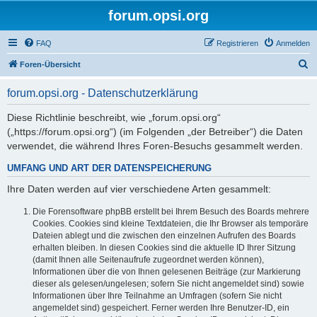
forum.opsi.org
FAQ
Registrieren
Anmelden
S
Foren-Übersicht
u
forum.opsi.org - Datenschutzerklärung
c
h
Diese Richtlinie beschreibt, wie „forum.opsi.org“
(„https://forum.opsi.org“) (im Folgenden „der Betreiber“) die Daten
e
verwendet, die während Ihres Foren-Besuchs gesammelt werden.
UMFANG UND ART DER DATENSPEICHERUNG
Ihre Daten werden auf vier verschiedene Arten gesammelt:
Die Forensoftware phpBB erstellt bei Ihrem Besuch des Boards mehrere
Cookies. Cookies sind kleine Textdateien, die Ihr Browser als temporäre
Dateien ablegt und die zwischen den einzelnen Aufrufen des Boards
erhalten bleiben. In diesen Cookies sind die aktuelle ID Ihrer Sitzung
(damit Ihnen alle Seitenaufrufe zugeordnet werden können),
Informationen über die von Ihnen gelesenen Beiträge (zur Markierung
dieser als gelesen/ungelesen; sofern Sie nicht angemeldet sind) sowie
Informationen über Ihre Teilnahme an Umfragen (sofern Sie nicht
angemeldet sind) gespeichert. Ferner werden Ihre Benutzer-ID, ein