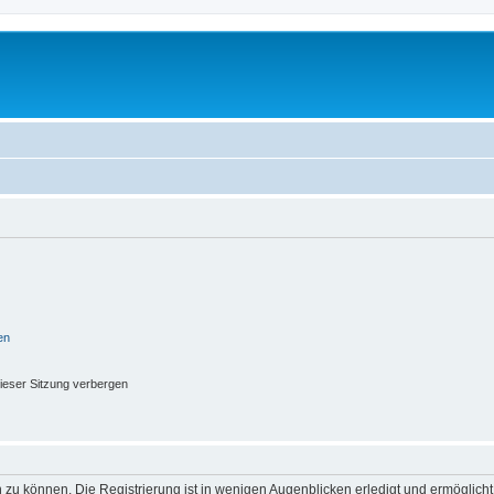
en
ieser Sitzung verbergen
 zu können. Die Registrierung ist in wenigen Augenblicken erledigt und ermöglicht