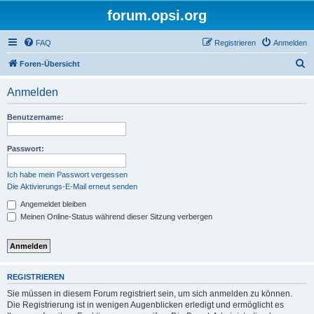
forum.opsi.org
FAQ
Registrieren
Anmelden
S
Foren-Übersicht
u
Anmelden
c
h
Benutzername:
e
Passwort:
Ich habe mein Passwort vergessen
Die Aktivierungs-E-Mail erneut senden
Angemeldet bleiben
Meinen Online-Status während dieser Sitzung verbergen
REGISTRIEREN
Sie müssen in diesem Forum registriert sein, um sich anmelden zu können.
Die Registrierung ist in wenigen Augenblicken erledigt und ermöglicht es