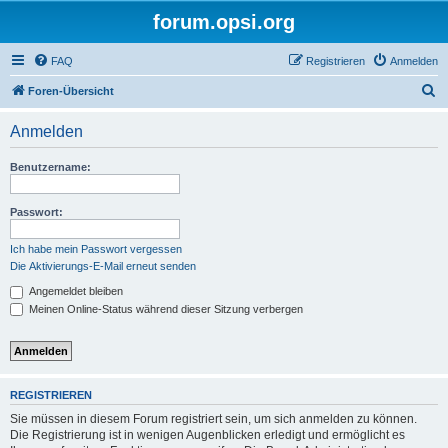
forum.opsi.org
FAQ
Registrieren
Anmelden
S
Foren-Übersicht
u
Anmelden
c
h
Benutzername:
e
Passwort:
Ich habe mein Passwort vergessen
Die Aktivierungs-E-Mail erneut senden
Angemeldet bleiben
Meinen Online-Status während dieser Sitzung verbergen
REGISTRIEREN
Sie müssen in diesem Forum registriert sein, um sich anmelden zu können.
Die Registrierung ist in wenigen Augenblicken erledigt und ermöglicht es