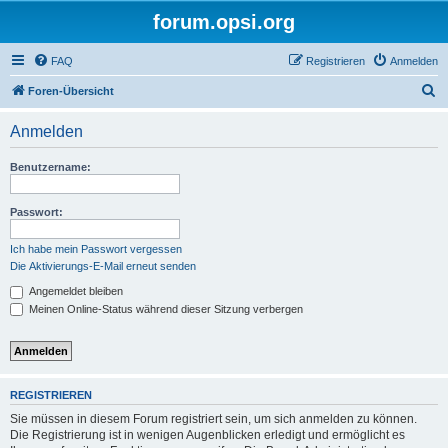
forum.opsi.org
FAQ
Registrieren
Anmelden
S
Foren-Übersicht
u
Anmelden
c
h
Benutzername:
e
Passwort:
Ich habe mein Passwort vergessen
Die Aktivierungs-E-Mail erneut senden
Angemeldet bleiben
Meinen Online-Status während dieser Sitzung verbergen
REGISTRIEREN
Sie müssen in diesem Forum registriert sein, um sich anmelden zu können.
Die Registrierung ist in wenigen Augenblicken erledigt und ermöglicht es