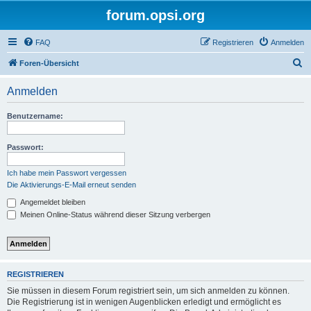
forum.opsi.org
FAQ
Registrieren
Anmelden
S
Foren-Übersicht
u
Anmelden
c
h
Benutzername:
e
Passwort:
Ich habe mein Passwort vergessen
Die Aktivierungs-E-Mail erneut senden
Angemeldet bleiben
Meinen Online-Status während dieser Sitzung verbergen
REGISTRIEREN
Sie müssen in diesem Forum registriert sein, um sich anmelden zu können.
Die Registrierung ist in wenigen Augenblicken erledigt und ermöglicht es