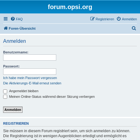
forum.opsi.org
FAQ
Registrieren
Anmelden
S
Foren-Übersicht
u
Anmelden
c
h
Benutzername:
e
Passwort:
Ich habe mein Passwort vergessen
Die Aktivierungs-E-Mail erneut senden
Angemeldet bleiben
Meinen Online-Status während dieser Sitzung verbergen
REGISTRIEREN
Sie müssen in diesem Forum registriert sein, um sich anmelden zu können.
Die Registrierung ist in wenigen Augenblicken erledigt und ermöglicht es