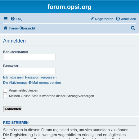
forum.opsi.org
FAQ
Registrieren
Anmelden
S
Foren-Übersicht
u
Anmelden
c
h
Benutzername:
e
Passwort:
Ich habe mein Passwort vergessen
Die Aktivierungs-E-Mail erneut senden
Angemeldet bleiben
Meinen Online-Status während dieser Sitzung verbergen
REGISTRIEREN
Sie müssen in diesem Forum registriert sein, um sich anmelden zu können.
Die Registrierung ist in wenigen Augenblicken erledigt und ermöglicht es