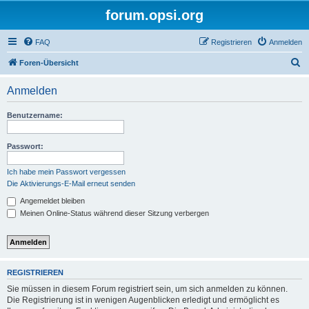
forum.opsi.org
FAQ
Registrieren
Anmelden
S
Foren-Übersicht
u
Anmelden
c
h
Benutzername:
e
Passwort:
Ich habe mein Passwort vergessen
Die Aktivierungs-E-Mail erneut senden
Angemeldet bleiben
Meinen Online-Status während dieser Sitzung verbergen
REGISTRIEREN
Sie müssen in diesem Forum registriert sein, um sich anmelden zu können.
Die Registrierung ist in wenigen Augenblicken erledigt und ermöglicht es