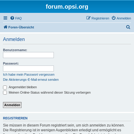
forum.opsi.org
FAQ
Registrieren
Anmelden
S
Foren-Übersicht
u
Anmelden
c
h
Benutzername:
e
Passwort:
Ich habe mein Passwort vergessen
Die Aktivierungs-E-Mail erneut senden
Angemeldet bleiben
Meinen Online-Status während dieser Sitzung verbergen
REGISTRIEREN
Sie müssen in diesem Forum registriert sein, um sich anmelden zu können.
Die Registrierung ist in wenigen Augenblicken erledigt und ermöglicht es