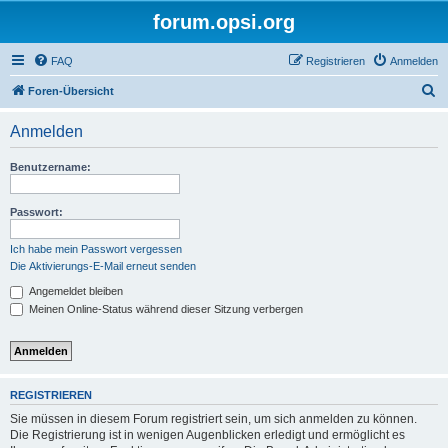
forum.opsi.org
FAQ
Registrieren
Anmelden
S
Foren-Übersicht
u
Anmelden
c
h
Benutzername:
e
Passwort:
Ich habe mein Passwort vergessen
Die Aktivierungs-E-Mail erneut senden
Angemeldet bleiben
Meinen Online-Status während dieser Sitzung verbergen
REGISTRIEREN
Sie müssen in diesem Forum registriert sein, um sich anmelden zu können.
Die Registrierung ist in wenigen Augenblicken erledigt und ermöglicht es