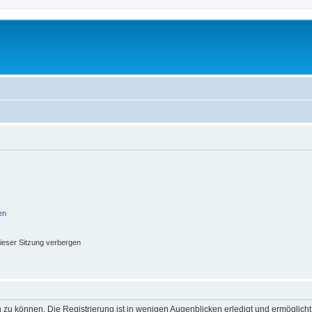
en
ieser Sitzung verbergen
 zu können. Die Registrierung ist in wenigen Augenblicken erledigt und ermöglicht