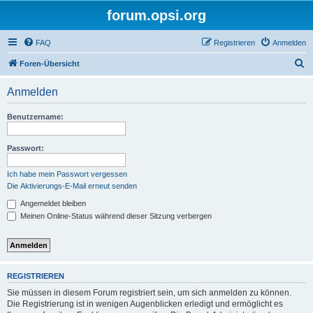
forum.opsi.org
FAQ
Registrieren
Anmelden
S
Foren-Übersicht
u
Anmelden
c
h
Benutzername:
e
Passwort:
Ich habe mein Passwort vergessen
Die Aktivierungs-E-Mail erneut senden
Angemeldet bleiben
Meinen Online-Status während dieser Sitzung verbergen
REGISTRIEREN
Sie müssen in diesem Forum registriert sein, um sich anmelden zu können.
Die Registrierung ist in wenigen Augenblicken erledigt und ermöglicht es