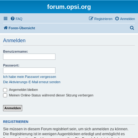
forum.opsi.org
FAQ
Registrieren
Anmelden
S
Foren-Übersicht
u
Anmelden
c
h
Benutzername:
e
Passwort:
Ich habe mein Passwort vergessen
Die Aktivierungs-E-Mail erneut senden
Angemeldet bleiben
Meinen Online-Status während dieser Sitzung verbergen
REGISTRIEREN
Sie müssen in diesem Forum registriert sein, um sich anmelden zu können.
Die Registrierung ist in wenigen Augenblicken erledigt und ermöglicht es