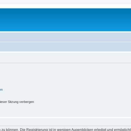
en
ieser Sitzung verbergen
 zu können. Die Registrierung ist in wenigen Augenblicken erledigt und ermöglicht