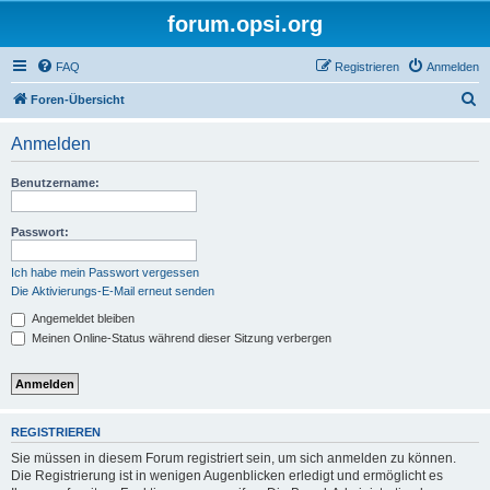
forum.opsi.org
FAQ
Registrieren
Anmelden
S
Foren-Übersicht
u
Anmelden
c
h
Benutzername:
e
Passwort:
Ich habe mein Passwort vergessen
Die Aktivierungs-E-Mail erneut senden
Angemeldet bleiben
Meinen Online-Status während dieser Sitzung verbergen
REGISTRIEREN
Sie müssen in diesem Forum registriert sein, um sich anmelden zu können.
Die Registrierung ist in wenigen Augenblicken erledigt und ermöglicht es