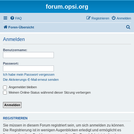
forum.opsi.org
FAQ
Registrieren
Anmelden
S
Foren-Übersicht
u
Anmelden
c
h
Benutzername:
e
Passwort:
Ich habe mein Passwort vergessen
Die Aktivierungs-E-Mail erneut senden
Angemeldet bleiben
Meinen Online-Status während dieser Sitzung verbergen
REGISTRIEREN
Sie müssen in diesem Forum registriert sein, um sich anmelden zu können.
Die Registrierung ist in wenigen Augenblicken erledigt und ermöglicht es