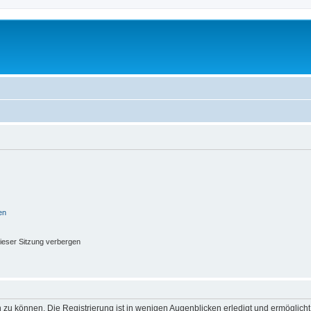
en
ieser Sitzung verbergen
 zu können. Die Registrierung ist in wenigen Augenblicken erledigt und ermöglicht