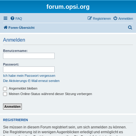
forum.opsi.org
FAQ
Registrieren
Anmelden
S
Foren-Übersicht
u
Anmelden
c
h
Benutzername:
e
Passwort:
Ich habe mein Passwort vergessen
Die Aktivierungs-E-Mail erneut senden
Angemeldet bleiben
Meinen Online-Status während dieser Sitzung verbergen
REGISTRIEREN
Sie müssen in diesem Forum registriert sein, um sich anmelden zu können.
Die Registrierung ist in wenigen Augenblicken erledigt und ermöglicht es