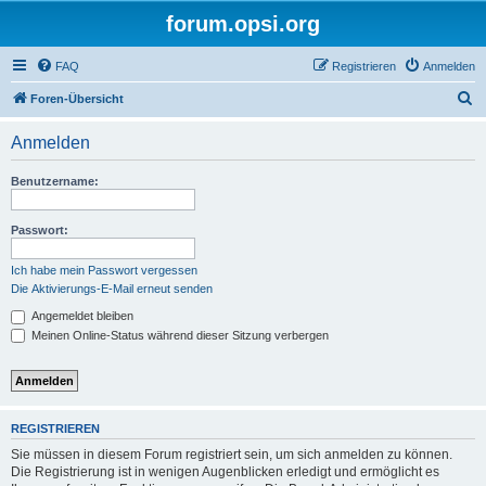
forum.opsi.org
FAQ
Registrieren
Anmelden
S
Foren-Übersicht
u
Anmelden
c
h
Benutzername:
e
Passwort:
Ich habe mein Passwort vergessen
Die Aktivierungs-E-Mail erneut senden
Angemeldet bleiben
Meinen Online-Status während dieser Sitzung verbergen
REGISTRIEREN
Sie müssen in diesem Forum registriert sein, um sich anmelden zu können.
Die Registrierung ist in wenigen Augenblicken erledigt und ermöglicht es