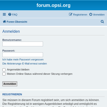
forum.opsi.org
FAQ
Registrieren
Anmelden
S
Foren-Übersicht
u
Anmelden
c
h
Benutzername:
e
Passwort:
Ich habe mein Passwort vergessen
Die Aktivierungs-E-Mail erneut senden
Angemeldet bleiben
Meinen Online-Status während dieser Sitzung verbergen
REGISTRIEREN
Sie müssen in diesem Forum registriert sein, um sich anmelden zu können.
Die Registrierung ist in wenigen Augenblicken erledigt und ermöglicht es