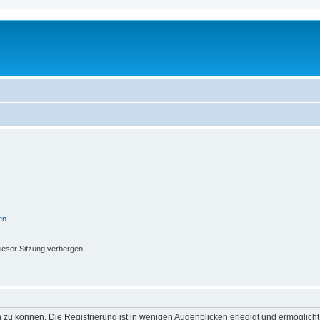
en
ieser Sitzung verbergen
 zu können. Die Registrierung ist in wenigen Augenblicken erledigt und ermöglicht