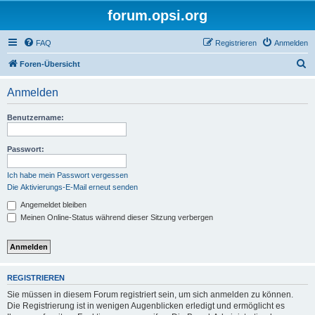
forum.opsi.org
FAQ
Registrieren
Anmelden
S
Foren-Übersicht
u
Anmelden
c
h
Benutzername:
e
Passwort:
Ich habe mein Passwort vergessen
Die Aktivierungs-E-Mail erneut senden
Angemeldet bleiben
Meinen Online-Status während dieser Sitzung verbergen
REGISTRIEREN
Sie müssen in diesem Forum registriert sein, um sich anmelden zu können.
Die Registrierung ist in wenigen Augenblicken erledigt und ermöglicht es