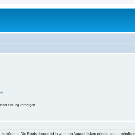
en
ieser Sitzung verbergen
 zu können. Die Registrierung ist in wenigen Augenblicken erledigt und ermöglicht